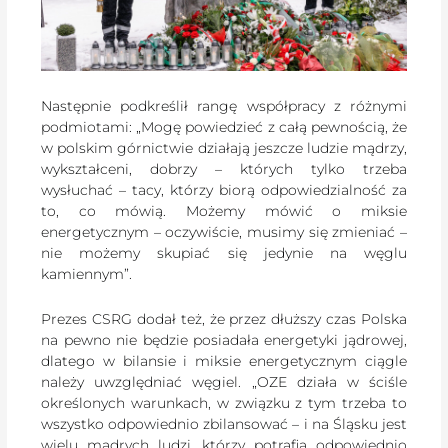
Następnie podkreślił rangę współpracy z różnymi
podmiotami: „Mogę powiedzieć z całą pewnością, że
w polskim górnictwie działają jeszcze ludzie mądrzy,
wykształceni, dobrzy – których tylko trzeba
wysłuchać – tacy, którzy biorą odpowiedzialność za
to, co mówią. Możemy mówić o miksie
energetycznym – oczywiście, musimy się zmieniać –
nie możemy skupiać się jedynie na węglu
kamiennym”.
Prezes CSRG dodał też, że przez dłuższy czas Polska
na pewno nie będzie posiadała energetyki jądrowej,
dlatego w bilansie i miksie energetycznym ciągle
należy uwzględniać węgiel. „OZE działa w ściśle
określonych warunkach, w związku z tym trzeba to
wszystko odpowiednio zbilansować – i na Śląsku jest
wielu mądrych ludzi, którzy potrafią odpowiednio