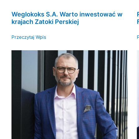
Weglokoks S.A. Warto inwestować w
krajach Zatoki Perskiej
Przeczytaj Wpis