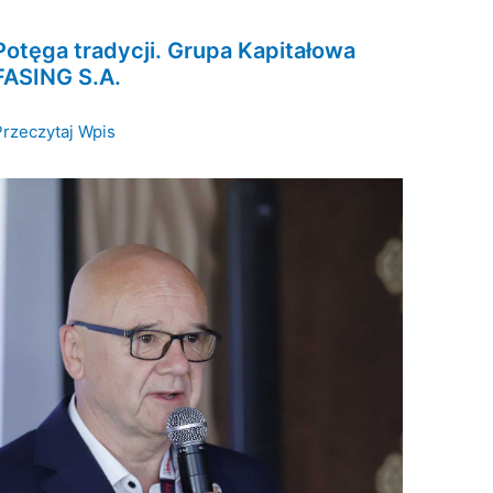
Potęga tradycji. Grupa Kapitałowa
FASING S.A.
Przeczytaj Wpis