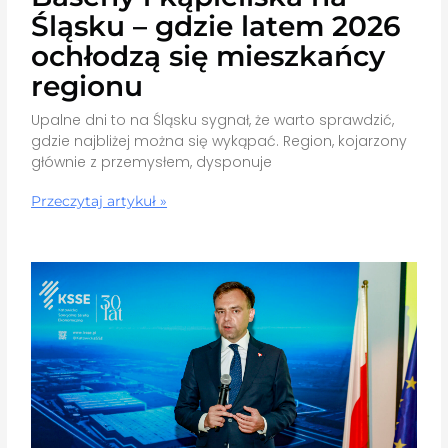
Śląsku – gdzie latem 2026
ochłodzą się mieszkańcy
regionu
Upalne dni to na Śląsku sygnał, że warto sprawdzić,
gdzie najbliżej można się wykąpać. Region, kojarzony
głównie z przemysłem, dysponuje
Przeczytaj artykuł »