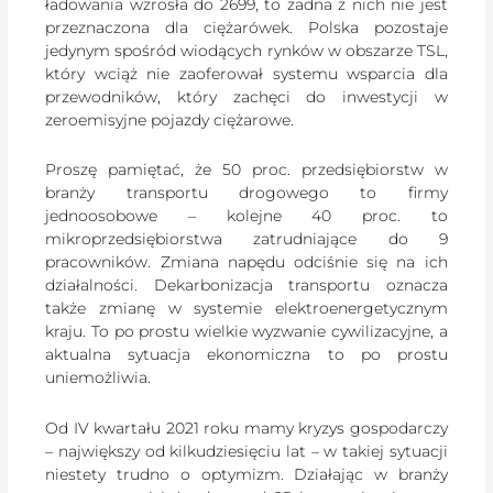
ładowania wzrosła do 2699, to żadna z nich nie jest
przeznaczona dla ciężarówek. Polska pozostaje
jedynym spośród wiodących rynków w obszarze TSL,
który wciąż nie zaoferował systemu wsparcia dla
przewodników, który zachęci do inwestycji w
zeroemisyjne pojazdy ciężarowe.
Proszę pamiętać, że 50 proc. przedsiębiorstw w
branży transportu drogowego to firmy
jednoosobowe – kolejne 40 proc. to
mikroprzedsiębiorstwa zatrudniające do 9
pracowników. Zmiana napędu odciśnie się na ich
działalności. Dekarbonizacja transportu oznacza
także zmianę w systemie elektroenergetycznym
kraju. To po prostu wielkie wyzwanie cywilizacyjne, a
aktualna sytuacja ekonomiczna to po prostu
uniemożliwia.
Od IV kwartału 2021 roku mamy kryzys gospodarczy
– największy od kilkudziesięciu lat – w takiej sytuacji
niestety trudno o optymizm. Działając w branży