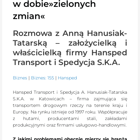
w dobie»zielonych
zmian«
Rozmowa z Anną Hanusiak-
Tatarską – założycielką i
właścicielką firmy Hansped
Transport i Spedycja S.K.A.
Biznes
|
Biznes: 155
|
Hansped
Hansped Transport i Spedycja A. Hanusiak-Tatarska
S.K.A. w Katowicach – firma zajmująca się
transportem drogowym rzeczy na terenie kraju i
Europy. Na rynku istnieje od 1997 roku. Współpracuje
z hutami, producentami stali, zakładami
produkcyjnymi oraz firmami usługowo-handlowymi.
Z jakimi problemami obecnie mierzy się branża