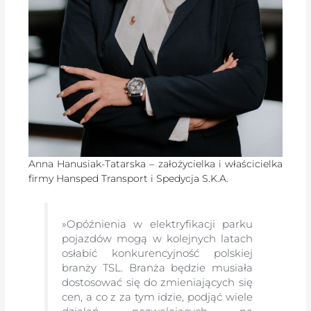
Anna Hanusiak-Tatarska – założycielka i właścicielka
firmy Hansped Transport i Spedycja S.K.A.
»Opóźnienia w elektryfikacji parku
pojazdów mogą w kolejnych latach
osłabić konkurencyjność polskiej
branży TSL. Branża będzie musiała
dostosować się do zmieniających się
cen, a co z za tym idzie, podjąć wiele