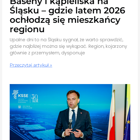
Baseny i kąpieliska na
Śląsku – gdzie latem 2026
ochłodzą się mieszkańcy
regionu
Upalne dni to na Śląsku sygnał, że warto sprawdzić,
gdzie najbliżej można się wykąpać. Region, kojarzony
głównie z przemysłem, dysponuje
Przeczytaj artykuł »