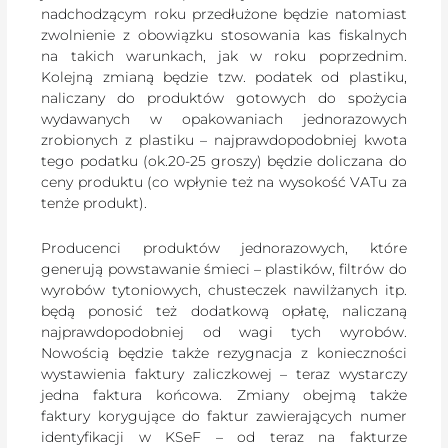
nadchodzącym roku przedłużone będzie natomiast
zwolnienie z obowiązku stosowania kas fiskalnych
na takich warunkach, jak w roku poprzednim.
Kolejną zmianą będzie tzw. podatek od plastiku,
naliczany do produktów gotowych do spożycia
wydawanych w opakowaniach jednorazowych
zrobionych z plastiku – najprawdopodobniej kwota
tego podatku (ok.20-25 groszy) będzie doliczana do
ceny produktu (co wpłynie też na wysokość VATu za
tenże produkt).
Producenci produktów jednorazowych, które
generują powstawanie śmieci – plastików, filtrów do
wyrobów tytoniowych, chusteczek nawilżanych itp.
będą ponosić też dodatkową opłatę, naliczaną
najprawdopodobniej od wagi tych wyrobów.
Nowością będzie także rezygnacja z konieczności
wystawienia faktury zaliczkowej – teraz wystarczy
jedna faktura końcowa. Zmiany obejmą także
faktury korygujące do faktur zawierających numer
identyfikacji w KSeF – od teraz na fakturze