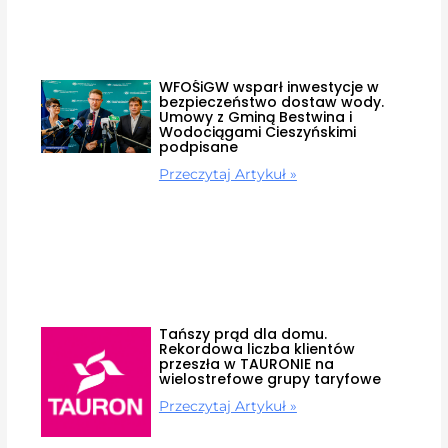
WFOŚiGW wsparł inwestycje w
bezpieczeństwo dostaw wody.
Umowy z Gminą Bestwina i
Wodociągami Cieszyńskimi
podpisane
Przeczytaj Artykuł »
Tańszy prąd dla domu.
Rekordowa liczba klientów
przeszła w TAURONIE na
wielostrefowe grupy taryfowe
Przeczytaj Artykuł »