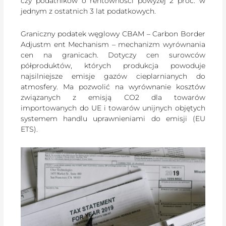
czy podatników o rentowności powyżej 2 proc. w
jednym z ostatnich 3 lat podatkowych.
Graniczny podatek węglowy CBAM – Carbon Border
Adjustm ent Mechanism – mechanizm wyrównania
cen na granicach. Dotyczy cen surowców
półproduktów, których produkcja powoduje
najsilniejsze emisje gazów cieplarnianych do
atmosfery. Ma pozwolić na wyrównanie kosztów
związanych z emisją CO2 dla towarów
importowanych do UE i towarów unijnych objętych
systemem handlu uprawnieniami do emisji (EU
ETS).