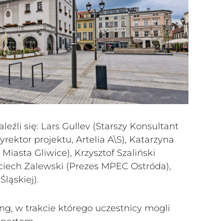
źli się: Lars Gullev (Starszy Konsultant
yrektor projektu, Artelia A\S), Katarzyna
iasta Gliwice), Krzysztof Szaliński
ojciech Zalewski (Prezes MPEC Ostróda),
Śląskiej).
ng, w trakcie którego uczestnicy mogli