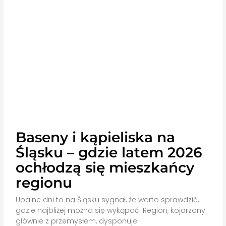
Baseny i kąpieliska na
Śląsku – gdzie latem 2026
ochłodzą się mieszkańcy
regionu
Upalne dni to na Śląsku sygnał, że warto sprawdzić,
gdzie najbliżej można się wykąpać. Region, kojarzony
głównie z przemysłem, dysponuje