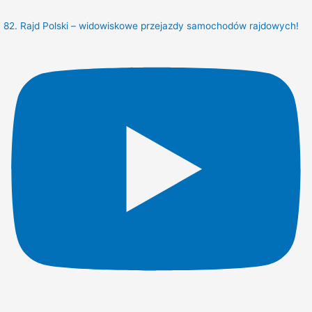
82. Rajd Polski – widowiskowe przejazdy samochodów rajdowych!