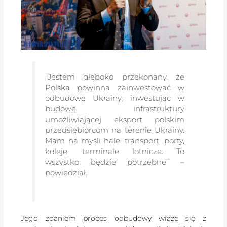
“Jestem głęboko przekonany, że
Polska powinna zainwestować w
odbudowę Ukrainy, inwestując w
budowę infrastruktury
umożliwiającej eksport polskim
przedsiębiorcom na terenie Ukrainy.
Mam na myśli hale, transport, porty,
koleje, terminale lotnicze. To
wszystko będzie potrzebne” –
powiedział.
Jego zdaniem proces odbudowy wiąże się z