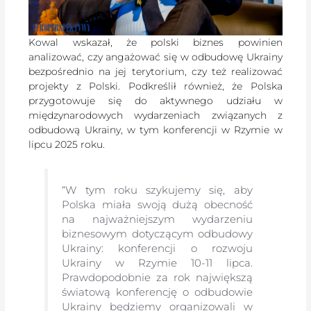
Kowal wskazał, że polski biznes powinien
analizować, czy angażować się w odbudowę Ukrainy
bezpośrednio na jej terytorium, czy też realizować
projekty z Polski. Podkreślił również, że Polska
przygotowuje się do aktywnego udziału w
międzynarodowych wydarzeniach związanych z
odbudową Ukrainy, w tym konferencji w Rzymie w
lipcu 2025 roku.
“W tym roku szykujemy się, aby
Polska miała swoją dużą obecność
na najważniejszym wydarzeniu
biznesowym dotyczącym odbudowy
Ukrainy: konferencji o rozwoju
Ukrainy w Rzymie 10-11 lipca.
Prawdopodobnie za rok największą
światową konferencję o odbudowie
Ukrainy będziemy organizowali w