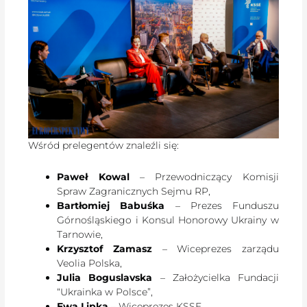
Wśród prelegentów znaleźli się:
Paweł Kowal
– Przewodniczący Komisji
Spraw Zagranicznych Sejmu RP,
Bartłomiej Babuśka
– Prezes Funduszu
Górnośląskiego i Konsul Honorowy Ukrainy w
Tarnowie,
Krzysztof Zamasz
– Wiceprezes zarządu
Veolia Polska,
Julia Boguslavska
– Założycielka Fundacji
“Ukrainka w Polsce”,
Ewa Lipka
– Wiceprezes KSSE.