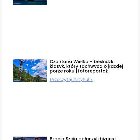
Czantoria Wielka – beskidzki
klasyk, który zachwyca o każdej
porze roku [fotoreportaż]
Przeczytaj Artykuł »
Bracia Szeja połączyli biznes i