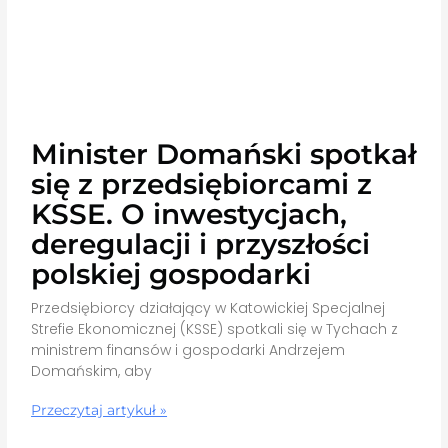
Minister Domański spotkał
się z przedsiębiorcami z
KSSE. O inwestycjach,
deregulacji i przyszłości
polskiej gospodarki
Przedsiębiorcy działający w Katowickiej Specjalnej
Strefie Ekonomicznej (KSSE) spotkali się w Tychach z
ministrem finansów i gospodarki Andrzejem
Domańskim, aby
Przeczytaj artykuł »