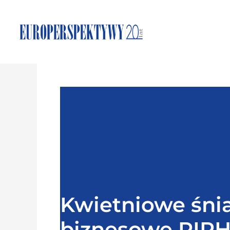
Kwietniowe śni
biznesowe RIP