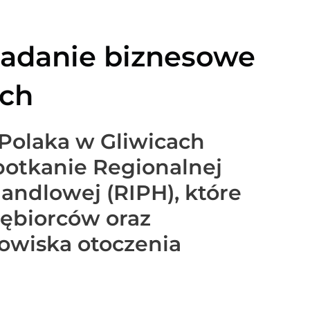
iadanie biznesowe
ach
 Polaka w Gliwicach
spotkanie Regionalnej
andlowej (RIPH), które
iębiorców oraz
dowiska otoczenia