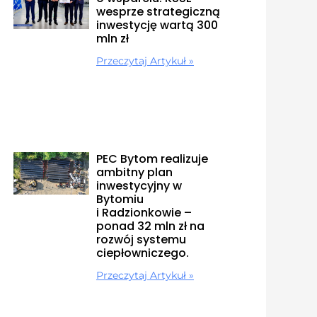
wesprze strategiczną
inwestycję wartą 300
mln zł
Przeczytaj Artykuł »
PEC Bytom realizuje
ambitny plan
inwestycyjny w
Bytomiu
i Radzionkowie –
ponad 32 mln zł na
rozwój systemu
ciepłowniczego.
Przeczytaj Artykuł »