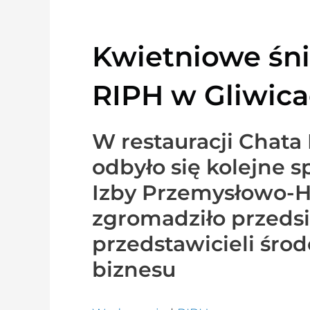
Kwietniowe śn
RIPH w Gliwic
W restauracji Chata
odbyło się kolejne 
Izby Przemysłowo-H
zgromadziło przeds
przedstawicieli śro
biznesu