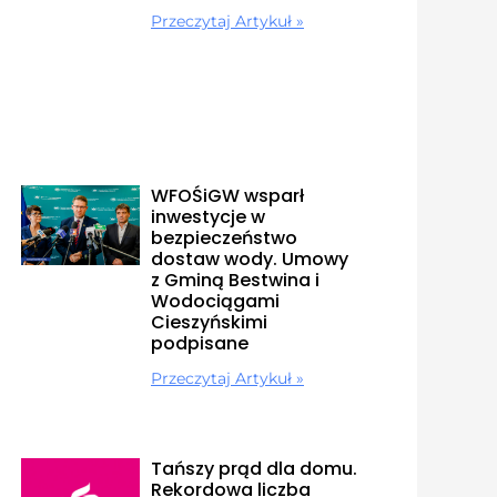
Przeczytaj Artykuł »
WFOŚiGW wsparł
inwestycje w
bezpieczeństwo
dostaw wody. Umowy
z Gminą Bestwina i
Wodociągami
Cieszyńskimi
podpisane
Przeczytaj Artykuł »
Tańszy prąd dla domu.
Rekordowa liczba