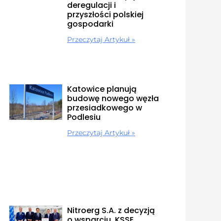
deregulacji i
przyszłości polskiej
gospodarki
Przeczytaj Artykuł »
Katowice planują
budowę nowego węzła
przesiadkowego w
Podlesiu
Przeczytaj Artykuł »
Nitroerg S.A. z decyzją
o wsparciu. KSSE