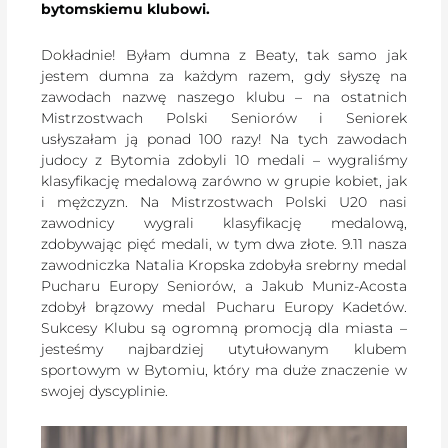
bytomskiemu klubowi.
Dokładnie! Byłam dumna z Beaty, tak samo jak
jestem dumna za każdym razem, gdy słyszę na
zawodach nazwę naszego klubu – na ostatnich
Mistrzostwach Polski Seniorów i Seniorek
usłyszałam ją ponad 100 razy! Na tych zawodach
judocy z Bytomia zdobyli 10 medali – wygraliśmy
klasyfikację medalową zarówno w grupie kobiet, jak
i mężczyzn. Na Mistrzostwach Polski U20 nasi
zawodnicy wygrali klasyfikację medalową,
zdobywając pięć medali, w tym dwa złote. 9.11 nasza
zawodniczka Natalia Kropska zdobyła srebrny medal
Pucharu Europy Seniorów, a Jakub Muniz-Acosta
zdobył brązowy medal Pucharu Europy Kadetów.
Sukcesy Klubu są ogromną promocją dla miasta –
jesteśmy najbardziej utytułowanym klubem
sportowym w Bytomiu, który ma duże znaczenie w
swojej dyscyplinie.