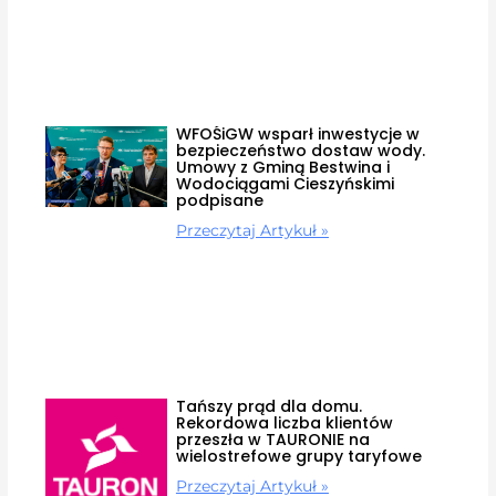
WFOŚiGW wsparł inwestycje w
bezpieczeństwo dostaw wody.
Umowy z Gminą Bestwina i
Wodociągami Cieszyńskimi
podpisane
Przeczytaj Artykuł »
Tańszy prąd dla domu.
Rekordowa liczba klientów
przeszła w TAURONIE na
wielostrefowe grupy taryfowe
Przeczytaj Artykuł »