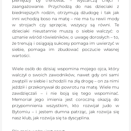
pieniędzy by trenować – wystarczą chęci i
zaangażowanie. Przychodzą do nas dzieciaki z
biedniejszych rodzin, otrzymują dżudogę i tak jak
inni wchodzą boso na matę – nie ma tu rewii mody
w strojach czy sprzęcie, wszyscy są równi. Te
dzieciaki nieustannie muszą o siebie walczyć: o
uznanie wśród rówieśników, o uwagę dorosłych – to,
że trenują i osiągają sukcesy pomaga im uwierzyć w
siebie, pomaga im zbudować poczucie własnej
wartości.
Wiele osób do dzisiaj wspomina mojego ojca, który
walczył o swoich zawodników, nawet gdy oni sami
zwątpili w siebie i schodzili na złą drogę – on za nimi
jeździł i przekonywał do powrotu na matę. Wiele mu
zawdzięczali – i nie boją się tego wspominać.
Memoriał jego imienia jest coroczną okazją do
przypomnienia wszystkim, kto rozwijał judo w
Bytomiu – i jestem dumna patrząc, jak rozwija się
nasz klub, jak rozwija się ta dyscyplina.