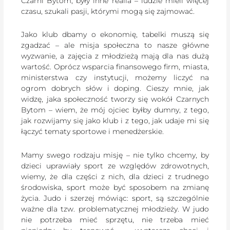
Czarni Bytom, były inne realia – ludzie mieli więcej
czasu, szukali pasji, którymi mogą się zajmować.
Jako klub dbamy o ekonomię, tabelki muszą się
zgadzać – ale misja społeczna to nasze główne
wyzwanie, a zajęcia z młodzieżą mają dla nas dużą
wartość. Oprócz wsparcia finansowego firm, miasta,
ministerstwa czy instytucji, możemy liczyć na
ogrom dobrych słów i doping. Cieszy mnie, jak
widzę, jaka społeczność tworzy się wokół Czarnych
Bytom – wiem, że mój ojciec byłby dumny, z tego,
jak rozwijamy się jako klub i z tego, jak udaje mi się
łączyć tematy sportowe i menedżerskie.
Mamy swego rodzaju misję – nie tylko chcemy, by
dzieci uprawiały sport ze względów zdrowotnych,
wiemy, że dla części z nich, dla dzieci z trudnego
środowiska, sport może być sposobem na zmianę
życia. Judo i szerzej mówiąc: sport, są szczególnie
ważne dla tzw. problematycznej młodzieży. W judo
nie potrzeba mieć sprzętu, nie trzeba mieć