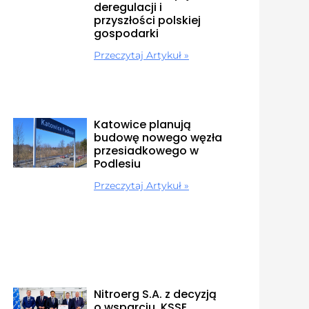
deregulacji i
przyszłości polskiej
gospodarki
Przeczytaj Artykuł »
Katowice planują
budowę nowego węzła
przesiadkowego w
Podlesiu
Przeczytaj Artykuł »
Nitroerg S.A. z decyzją
o wsparciu. KSSE