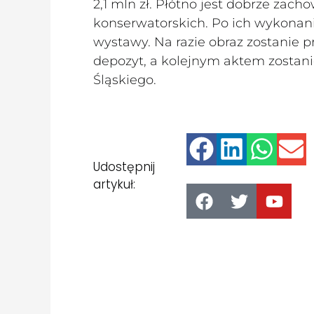
2,1 mln zł. Płótno jest dobrze za
konserwatorskich. Po ich wykonani
wystawy. Na razie obraz zostanie 
depozyt, a kolejnym aktem zosta
Śląskiego.
Udostępnij
artykuł: