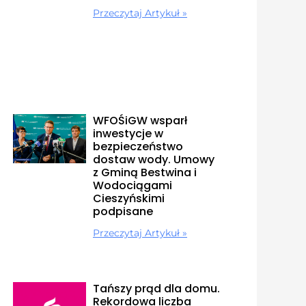
Przeczytaj Artykuł »
WFOŚiGW wsparł
inwestycje w
bezpieczeństwo
dostaw wody. Umowy
z Gminą Bestwina i
Wodociągami
Cieszyńskimi
podpisane
Przeczytaj Artykuł »
Tańszy prąd dla domu.
Rekordowa liczba