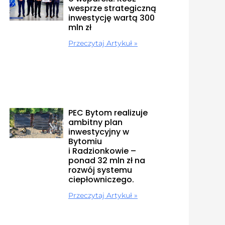
wesprze strategiczną
inwestycję wartą 300
mln zł
Przeczytaj Artykuł »
PEC Bytom realizuje
ambitny plan
inwestycyjny w
Bytomiu
i Radzionkowie –
ponad 32 mln zł na
rozwój systemu
ciepłowniczego.
Przeczytaj Artykuł »