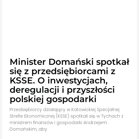
Minister Domański spotkał
się z przedsiębiorcami z
KSSE. O inwestycjach,
deregulacji i przyszłości
polskiej gospodarki
Przedsiębiorcy działający w Katowickiej Specjalnej
Strefie Ekonomicznej (KSSE) spotkali się w Tychach z
ministrem finansów i gospodarki Andrzejem
Domańskim, aby