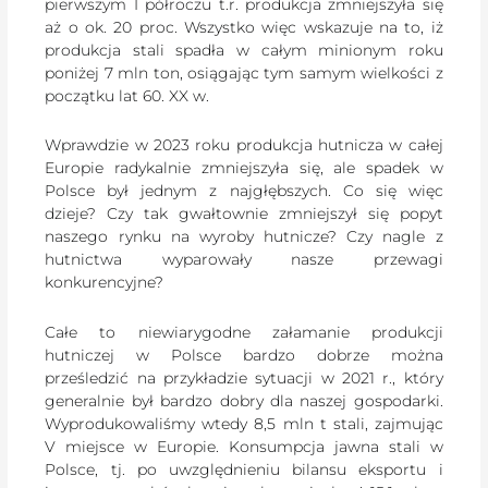
pierwszym I półroczu t.r. produkcja zmniejszyła się
aż o ok. 20 proc. Wszystko więc wskazuje na to, iż
produkcja stali spadła w całym minionym roku
poniżej 7 mln ton, osiągając tym samym wielkości z
początku lat 60. XX w.
Wprawdzie w 2023 roku produkcja hutnicza w całej
Europie radykalnie zmniejszyła się, ale spadek w
Polsce był jednym z najgłębszych. Co się więc
dzieje? Czy tak gwałtownie zmniejszył się popyt
naszego rynku na wyroby hutnicze? Czy nagle z
hutnictwa wyparowały nasze przewagi
konkurencyjne?
Całe to niewiarygodne załamanie produkcji
hutniczej w Polsce bardzo dobrze można
prześledzić na przykładzie sytuacji w 2021 r., który
generalnie był bardzo dobry dla naszej gospodarki.
Wyprodukowaliśmy wtedy 8,5 mln t stali, zajmując
V miejsce w Europie. Konsumpcja jawna stali w
Polsce, tj. po uwzględnieniu bilansu eksportu i