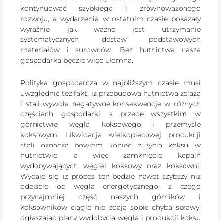
kontynuować szybkiego i zrównoważonego
rozwoju, a wydarzenia w ostatnim czasie pokazały
wyraźnie jak ważne jest utrzymanie
systematycznych dostaw podstawowych
materiałów i surowców. Bez hutnictwa nasza
gospodarka będzie więc ułomna.
Polityka gospodarcza w najbliższym czasie musi
uwzględnić też fakt, iż przebudowa hutnictwa żelaza
i stali wywoła negatywne konsekwencje w różnych
częściach gospodarki, a przede wszystkim w
górnictwie węgla koksowego i przemyśle
koksowym. Likwidacja wielkopiecowej produkcji
stali oznacza bowiem koniec zużycia koksu w
hutnictwie, a więc zamknięcie kopalń
wydobywających węgiel koksowy oraz koksowni.
Wydaje się, iż proces ten będzie nawet szybszy niż
odejście od węgla energetycznego, z czego
przynajmniej część naszych górników i
koksowników ciągle nie zdają sobie chyba sprawy,
ogłaszając plany wydobycia węgla i produkcji koksu