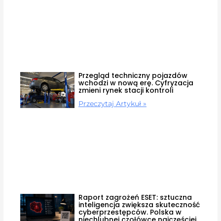
Przegląd techniczny pojazdów
wchodzi w nową erę. Cyfryzacja
zmieni rynek stacji kontroli
Przeczytaj Artykuł »
Raport zagrożeń ESET: sztuczna
inteligencja zwiększa skuteczność
cyberprzestępców. Polska w
niechlubnej czołówce najczęściej