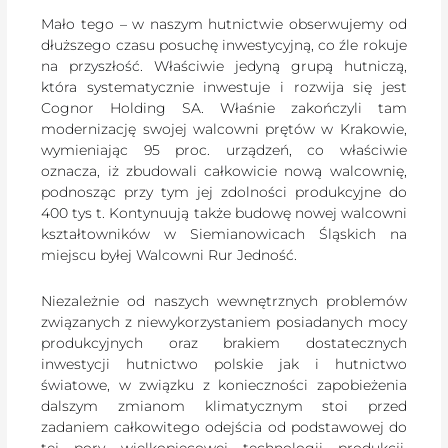
Mało tego – w naszym hutnictwie obserwujemy od
dłuższego czasu posuchę inwestycyjną, co źle rokuje
na przyszłość. Właściwie jedyną grupą hutniczą,
która systematycznie inwestuje i rozwija się jest
Cognor Holding SA. Właśnie zakończyli tam
modernizację swojej walcowni prętów w Krakowie,
wymieniając 95 proc. urządzeń, co właściwie
oznacza, iż zbudowali całkowicie nową walcownię,
podnosząc przy tym jej zdolności produkcyjne do
400 tys t. Kontynuują także budowę nowej walcowni
kształtowników w Siemianowicach Śląskich na
miejscu byłej Walcowni Rur Jedność.
Niezależnie od naszych wewnętrznych problemów
związanych z niewykorzystaniem posiadanych mocy
produkcyjnych oraz brakiem dostatecznych
inwestycji hutnictwo polskie jak i hutnictwo
światowe, w związku z konieczności zapobieżenia
dalszym zmianom klimatycznym stoi przed
zadaniem całkowitego odejścia od podstawowej do
tej pory wielkopiecowej technologii produkcji.