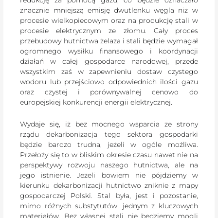
znacznie mniejszą emisję dwutlenku węgla niż w
procesie wielkopiecowym oraz na produkcję stali w
procesie elektrycznym ze złomu. Cały proces
przebudowy hutnictwa żelaza i stali będzie wymagał
ogromnego wysiłku finansowego i koordynacji
działań w całej gospodarce narodowej, przede
wszystkim zaś w zapewnieniu dostaw czystego
wodoru lub przejściowo odpowiednich ilości gazu
oraz czystej i porównywalnej cenowo do
europejskiej konkurencji energii elektrycznej.
Wydaje się, iż bez mocnego wsparcia ze strony
rządu dekarbonizacja tego sektora gospodarki
będzie bardzo trudna, jeżeli w ogóle możliwa.
Przełoży się to w bliskim okresie czasu nawet nie na
perspektywy rozwoju naszego hutnictwa, ale na
jego istnienie. Jeżeli bowiem nie pójdziemy w
kierunku dekarbonizacji hutnictwo zniknie z mapy
gospodarczej Polski. Stal była, jest i pozostanie,
mimo różnych substytutów, jednym z kluczowych
materiałów. Bez własnej stali nie będziemy mogli