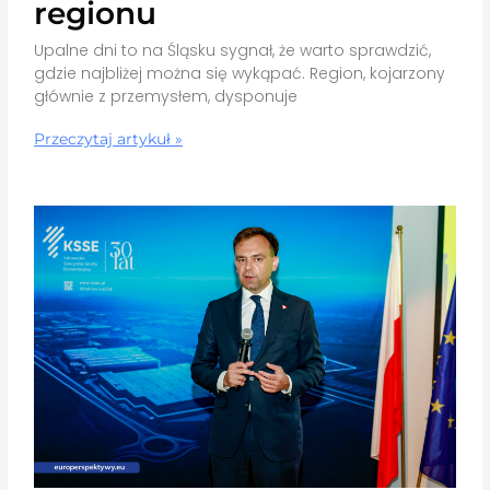
regionu
Upalne dni to na Śląsku sygnał, że warto sprawdzić,
gdzie najbliżej można się wykąpać. Region, kojarzony
głównie z przemysłem, dysponuje
Przeczytaj artykuł »