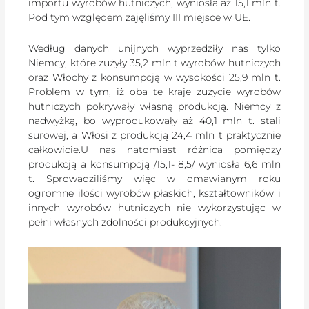
importu wyrobów hutniczych, wyniosła aż 15,1 mln t.
Pod tym względem zajęliśmy III miejsce w UE.
Według danych unijnych wyprzedziły nas tylko
Niemcy, które zużyły 35,2 mln t wyrobów hutniczych
oraz Włochy z konsumpcją w wysokości 25,9 mln t.
Problem w tym, iż oba te kraje zużycie wyrobów
hutniczych pokrywały własną produkcją. Niemcy z
nadwyżką, bo wyprodukowały aż 40,1 mln t. stali
surowej, a Włosi z produkcją 24,4 mln t praktycznie
całkowicie.U nas natomiast różnica pomiędzy
produkcją a konsumpcją /15,1- 8,5/ wyniosła 6,6 mln
t. Sprowadziliśmy więc w omawianym roku
ogromne ilości wyrobów płaskich, kształtowników i
innych wyrobów hutniczych nie wykorzystując w
pełni własnych zdolności produkcyjnych.