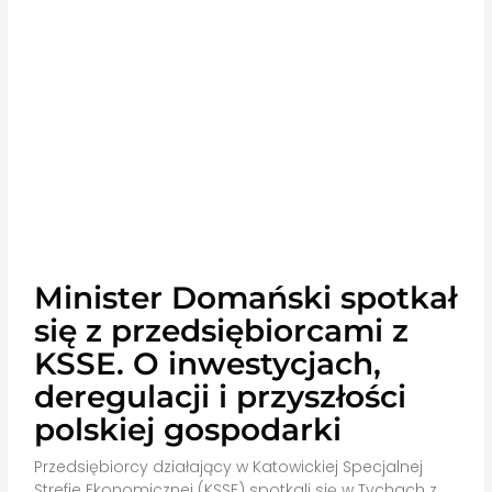
Minister Domański spotkał
się z przedsiębiorcami z
KSSE. O inwestycjach,
deregulacji i przyszłości
polskiej gospodarki
Przedsiębiorcy działający w Katowickiej Specjalnej
Strefie Ekonomicznej (KSSE) spotkali się w Tychach z