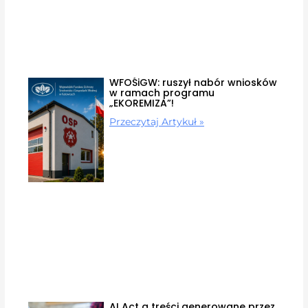
WFOŚiGW: ruszył nabór wniosków
w ramach programu
„EKOREMIZA”!
Przeczytaj Artykuł »
AI Act a treści generowane przez