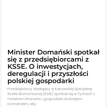
Minister Domański spotkał
się z przedsiębiorcami z
KSSE. O inwestycjach,
deregulacji i przyszłości
polskiej gospodarki
Przedsiębiorcy działający w Katowickiej Specjalnej
Strefie Ekonomicznej (KSSE) spotkali się w Tychach z
ministrem finansów i gospodarki Andrzejem
Domańskim, aby