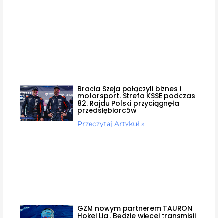
Bracia Szeja połączyli biznes i
motorsport. Strefa KSSE podczas
82. Rajdu Polski przyciągnęła
przedsiębiorców
Przeczytaj Artykuł »
GZM nowym partnerem TAURON
Hokej Ligi. Będzie więcej transmisji