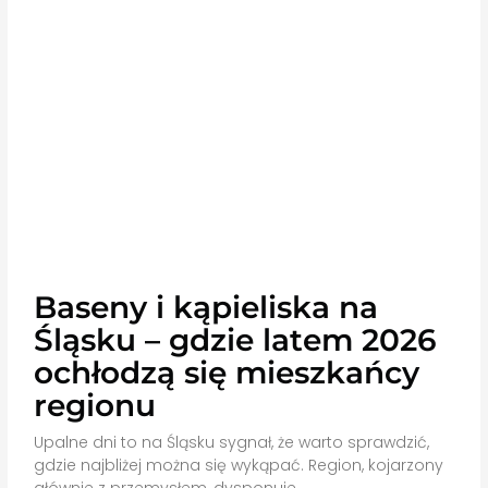
Baseny i kąpieliska na
Śląsku – gdzie latem 2026
ochłodzą się mieszkańcy
regionu
Upalne dni to na Śląsku sygnał, że warto sprawdzić,
gdzie najbliżej można się wykąpać. Region, kojarzony