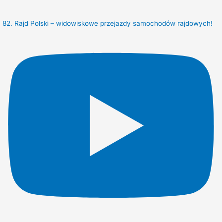
82. Rajd Polski – widowiskowe przejazdy samochodów rajdowych!