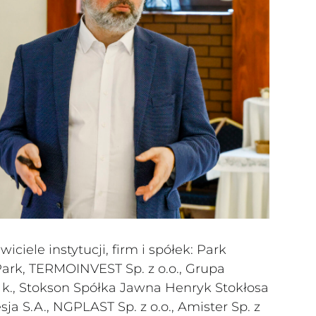
iciele instytucji, firm i spółek: Park
rk, TERMOINVEST Sp. z o.o., Grupa
sp. k., Stokson Spółka Jawna Henryk Stokłosa
esja S.A., NGPLAST Sp. z o.o., Amister Sp. z