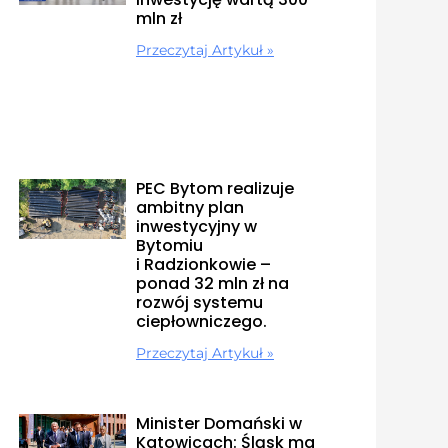
mln zł
Przeczytaj Artykuł »
PEC Bytom realizuje
ambitny plan
inwestycyjny w
Bytomiu
i Radzionkowie –
ponad 32 mln zł na
rozwój systemu
ciepłowniczego.
Przeczytaj Artykuł »
Minister Domański w
Katowicach: Śląsk ma