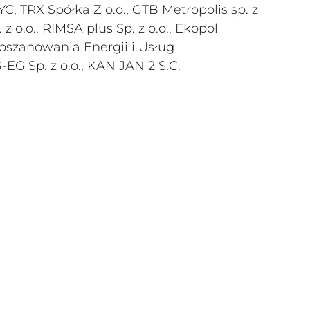
C, TRX Spółka Z o.o., GTB Metropolis sp. z
 o.o., RIMSA plus Sp. z o.o., Ekopol
oszanowania Energii i Usług
G Sp. z o.o., KAN JAN 2 S.C.