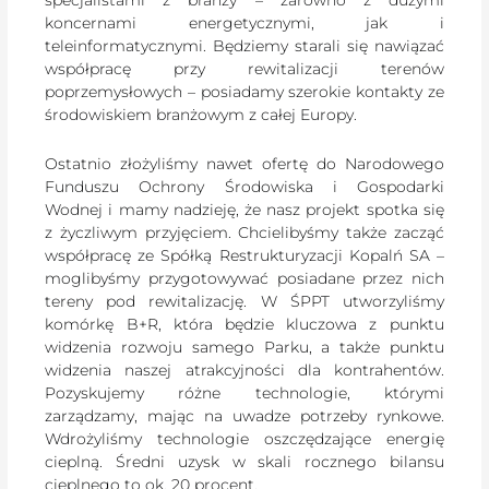
koncernami energetycznymi, jak i
teleinformatycznymi. Będziemy starali się nawiązać
współpracę przy rewitalizacji terenów
poprzemysłowych – posiadamy szerokie kontakty ze
środowiskiem branżowym z całej Europy.
Ostatnio złożyliśmy nawet ofertę do Narodowego
Funduszu Ochrony Środowiska i Gospodarki
Wodnej i mamy nadzieję, że nasz projekt spotka się
z życzliwym przyjęciem. Chcielibyśmy także zacząć
współpracę ze Spółką Restrukturyzacji Kopalń SA –
moglibyśmy przygotowywać posiadane przez nich
tereny pod rewitalizację. W ŚPPT utworzyliśmy
komórkę B+R, która będzie kluczowa z punktu
widzenia rozwoju samego Parku, a także punktu
widzenia naszej atrakcyjności dla kontrahentów.
Pozyskujemy różne technologie, którymi
zarządzamy, mając na uwadze potrzeby rynkowe.
Wdrożyliśmy technologie oszczędzające energię
cieplną. Średni uzysk w skali rocznego bilansu
cieplnego to ok. 20 procent.