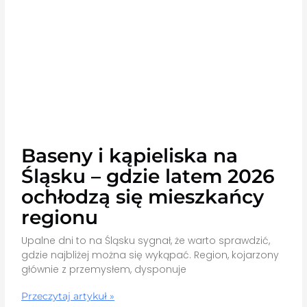
Baseny i kąpieliska na
Śląsku – gdzie latem 2026
ochłodzą się mieszkańcy
regionu
Upalne dni to na Śląsku sygnał, że warto sprawdzić,
gdzie najbliżej można się wykąpać. Region, kojarzony
głównie z przemysłem, dysponuje
Przeczytaj artykuł »