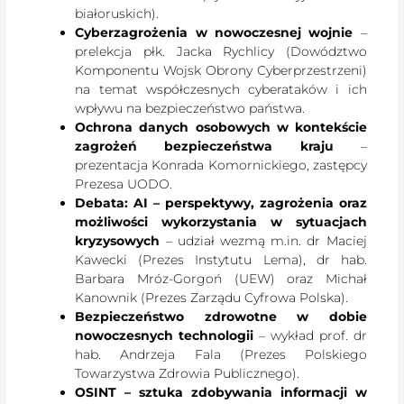
białoruskich).
Cyberzagrożenia w nowoczesnej wojnie
–
prelekcja płk. Jacka Rychlicy (Dowództwo
Komponentu Wojsk Obrony Cyberprzestrzeni)
na temat współczesnych cyberataków i ich
wpływu na bezpieczeństwo państwa.
Ochrona danych osobowych w kontekście
zagrożeń bezpieczeństwa kraju
–
prezentacja Konrada Komornickiego, zastępcy
Prezesa UODO.
Debata: AI – perspektywy, zagrożenia oraz
możliwości wykorzystania w sytuacjach
kryzysowych
– udział wezmą m.in. dr Maciej
Kawecki (Prezes Instytutu Lema), dr hab.
Barbara Mróz-Gorgoń (UEW) oraz Michał
Kanownik (Prezes Zarządu Cyfrowa Polska).
Bezpieczeństwo zdrowotne w dobie
nowoczesnych technologii
– wykład prof. dr
hab. Andrzeja Fala (Prezes Polskiego
Towarzystwa Zdrowia Publicznego).
OSINT – sztuka zdobywania informacji w