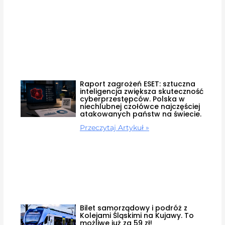
Raport zagrożeń ESET: sztuczna
inteligencja zwiększa skuteczność
cyberprzestępców. Polska w
niechlubnej czołówce najczęściej
atakowanych państw na świecie.
Przeczytaj Artykuł »
Bilet samorządowy i podróż z
Kolejami Śląskimi na Kujawy. To
możliwe już za 59 zł!