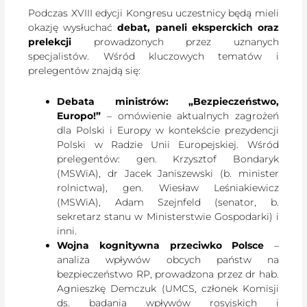
Podczas XVIII edycji Kongresu uczestnicy będą mieli
okazję wysłuchać
debat, paneli eksperckich oraz
prelekcji
prowadzonych przez uznanych
specjalistów. Wśród kluczowych tematów i
prelegentów znajdą się:
Debata ministrów: „Bezpieczeństwo,
Europo!”
– omówienie aktualnych zagrożeń
dla Polski i Europy w kontekście prezydencji
Polski w Radzie Unii Europejskiej. Wśród
prelegentów: gen. Krzysztof Bondaryk
(MSWiA), dr Jacek Janiszewski (b. minister
rolnictwa), gen. Wiesław Leśniakiewicz
(MSWiA), Adam Szejnfeld (senator, b.
sekretarz stanu w Ministerstwie Gospodarki) i
inni.
Wojna kognitywna przeciwko Polsce
–
analiza wpływów obcych państw na
bezpieczeństwo RP, prowadzona przez dr hab.
Agnieszkę Demczuk (UMCS, członek Komisji
ds. badania wpływów rosyjskich i