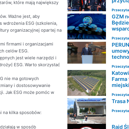
przyci
zarów, które mają największy
Przeczytaj
w. Ważne jest, aby
GZM no
Będzie
s wdrożenia ESG (szkolenia,
wsparc
tury organizacyjnej opartej na
Przeczytaj
mi firmami i organizacjami
PERUN 
umowy 
ch celów ESG.
techno
ępnych jest wiele narzędzi i
rożyć ESG. Warto skorzystać
Przeczytaj
Katowi
SG nie ma gotowych
Farma 
miejsk
 zmiany i dostosowywanie
acji. Jak ESG może pomóc w
Przeczytaj
Trasa 
Przeczytaj
 na kilka sposobów:
Rajd Ś
e działają w sposób