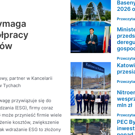
Baseny 
2026 o
Przeczytaj
wymaga
Minist
łpracy
przeds
deregul
ków
gospod
Przeczytaj
Katowi
przesi
wy, partner w Kancelarii
Przeczytaj
 w Tychach
Nitroe
wesprz
wagę przywiązuje się do
mln zł
dzania (ESG), firmy coraz
 może przynieść firmie wiele
Przeczytaj
PEC By
iżenie kosztów, zwiększenie
inwest
ak wdrażanie ESG to złożony
ponad 