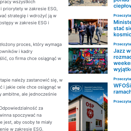
pracy wszystkich
ciepło
i priorytety w zakresie ESG,
ać strategię i wdrożyć ją w
Przeczytaj
Minist
ostępy w zakresie ESG i
stać s
kosmi
złożony proces, który wymaga
Przeczytaj
Jazz w
owników i kadry
rozmac
ślić, co firma chce osiągnąć w
weeken
wyjątk
Przeczytaj
etapie należy zastanowić się, w
WFOŚiG
ć i jakie cele chce osiągnąć w
ramach
ły ambitne, ale jednocześnie
Przeczytaj
 Odpowiedzialność za
powinna spoczywać na
 jest, aby osoby te miały
enie w zakresie ESG.