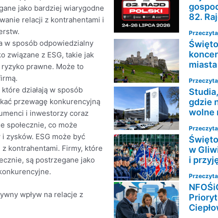
gospod
gane jako bardziej wiarygodne
82. Ra
wanie relacji z kontrahentami i
erstw.
Przeczytaj
ała w sposób odpowiedzialny
Święto
koncer
ko związane z ESG, takie jak
miasta
i ryzyko prawne. Może to
irmą.
Przeczytaj
które działają w sposób
Studia
skać przewagę konkurencyjną
gdzie 
wolne 
sumenci i inwestorzy coraz
ne społecznie, co może
Przeczytaj
 i zysków. ESG może być
Święto
z kontrahentami. Firmy, które
w Gliw
i przy
ecznie, są postrzegane jako
 konkurencyjne.
Przeczytaj
NFOŚiG
wny wpływ na relacje z
Priory
Ciepło