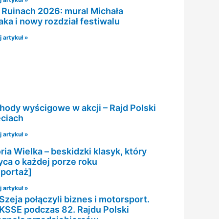
 Ruinach 2026: mural Michała
aka i nowy rozdział festiwalu
 artykuł »
ody wyścigowe w akcji – Rajd Polski
ęciach
 artykuł »
ia Wielka – beskidzki klasyk, który
ca o każdej porze roku
eportaż]
 artykuł »
Szeja połączyli biznes i motorsport.
 KSSE podczas 82. Rajdu Polski