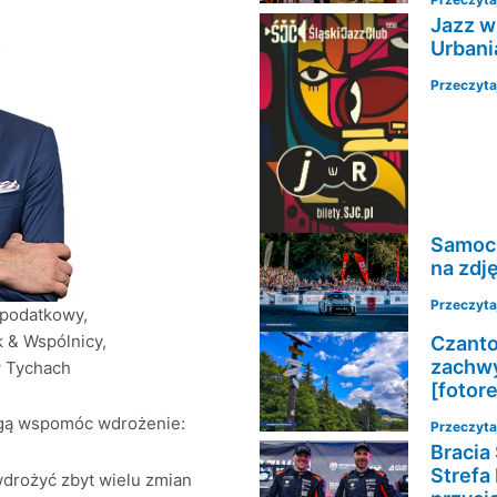
Jazz w
Urbani
Przeczytaj
Samoch
na zdj
Przeczytaj
 podatkowy,
k & Wspólnicy,
Czantor
zachwy
w Tychach
[fotor
ogą wspomóc wdrożenie:
Przeczytaj
Bracia 
Strefa
wdrożyć zbyt wielu zmian