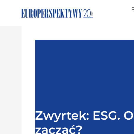
P
Zwyrtek: ESG. 
zacząć?