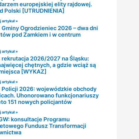
arzem europejskiej elity rajdowej.
jd Polski [UTRUDNIENIA]
 artykuł »
 Gminy Ogrodzieniec 2026 – dwa dni
tów pod Zamkiem i w centrum
 artykuł »
, rekrutacja 2026/2027 na Śląsku:
najwięcej chętnych, a gdzie wciąż są
miejsca [WYKAZ]
 artykuł »
 Policji 2026: wojewódzkie obchody
icach. Uhonorowano funkcjonariuszy
jęto 151 nowych policjantów
 artykuł »
W: konsultacje Programu
tetowego Fundusz Transformacji
wnictwa