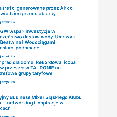
 a treści generowane przez AI: co
wiedzieć przedsiębiorcy
 artykuł »
GW wsparł inwestycje w
czeństwo dostaw wody. Umowy z
Bestwina i Wodociągami
ńskimi podpisane
 artykuł »
 prąd dla domu. Rekordowa liczba
ów przeszła w TAURONIE na
trefowe grupy taryfowe
 artykuł »
jny Business Mixer Śląskiego Klubu
u – networking i inspiracje w
icach
 artykuł »