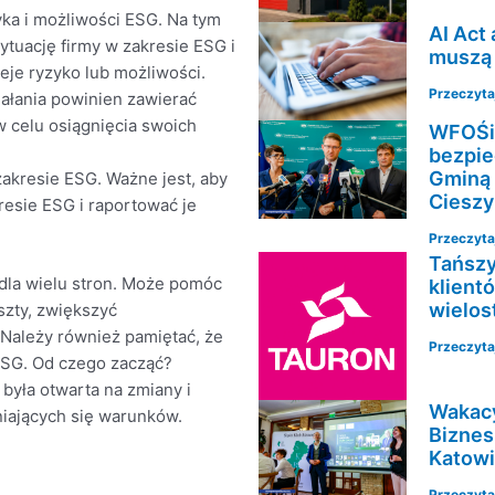
ka i możliwości ESG. Na tym
AI Act
ytuację firmy w zakresie ESG i
muszą 
ieje ryzyko lub możliwości.
Przeczytaj
iałania powinien zawierać
w celu osiągnięcia swoich
WFOŚi
bezpie
Gminą 
akresie ESG. Ważne jest, aby
Cieszy
esie ESG i raportować je
Przeczytaj
Tańszy
dla wielu stron. Może pomóc
klient
wielos
szty, zwiększyć
 Należy również pamiętać, że
Przeczytaj
ESG. Od czego zacząć?
a była otwarta na zmiany i
Wakacy
iających się warunków.
Biznes
Katow
Przeczytaj