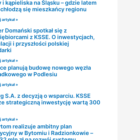
i kąpieliska na Śląsku – gdzie latem
chłodzą się mieszkańcy regionu
 artykuł »
er Domański spotkał się z
iębiorcami z KSSE. O inwestycjach,
acji i przyszłości polskiej
arki
 artykuł »
ce planują budowę nowego węzła
adkowego w Podlesiu
 artykuł »
rg S.A. z decyzją o wsparciu. KSSE
e strategiczną inwestycję wartą 300
 artykuł »
tom realizuje ambitny plan
ycyjny w Bytomiu i Radzionkowie –
32 mln zł na rozwój systemu