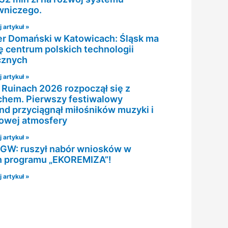
wniczego.
 artykuł »
er Domański w Katowicach: Śląsk ma
ię centrum polskich technologii
cznych
 artykuł »
 Ruinach 2026 rozpoczął się z
hem. Pierwszy festiwalowy
d przyciągnął miłośników muzyki i
owej atmosfery
 artykuł »
W: ruszył nabór wniosków w
 programu „EKOREMIZA”!
 artykuł »