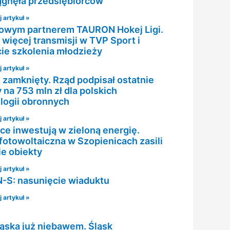
ągnęła przedsiębiorców
 artykuł »
wym partnerem TAURON Hokej Ligi.
 więcej transmisji w TVP Sport i
ie szkolenia młodzieży
 artykuł »
zamknięty. Rząd podpisał ostatnie
na 753 mln zł dla polskich
logii obronnych
 artykuł »
ce inwestują w zieloną energię.
fotowoltaiczna w Szopienicach zasili
ie obiekty
 artykuł »
N-S: nasunięcie wiaduktu
 artykuł »
ląska już niebawem. Śląsk