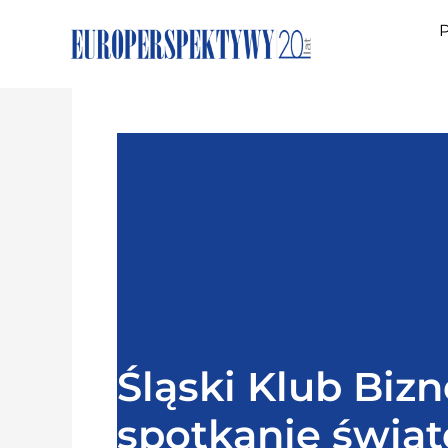
P
Śląski Klub Bizn
spotkanie świą