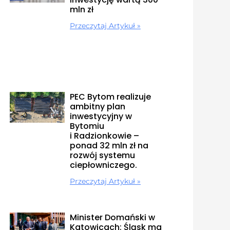
mln zł
Przeczytaj Artykuł »
PEC Bytom realizuje
ambitny plan
inwestycyjny w
Bytomiu
i Radzionkowie –
ponad 32 mln zł na
rozwój systemu
ciepłowniczego.
Przeczytaj Artykuł »
Minister Domański w
Katowicach: Śląsk ma