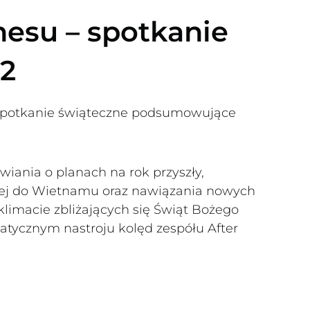
nesu – spotkanie
22
 spotkanie świąteczne podsumowujące
iania o planach na rok przyszły,
zej do Wietnamu oraz nawiązania nowych
klimacie zbliżających się Świąt Bożego
matycznym nastroju kolęd zespółu After