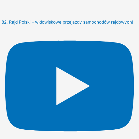
82. Rajd Polski – widowiskowe przejazdy samochodów rajdowych!