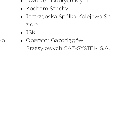
Dworzec Dobrych Myśli
Kocham Szachy
Jastrzębska Spółka Kolejowa Sp.
z o.o.
JSK
.o.
Operator Gazociągów
Przesyłowych GAZ-SYSTEM S.A.