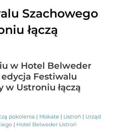
walu Szachowego
oniu łączą
niu w Hotel Belweder
4 edycja Festiwalu
 w Ustroniu łączą
czą pokolenia
|
Mokate
|
Ustroń
|
Urząd
kiego
|
Hotel Belweder Ustroń