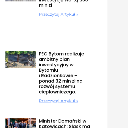
mln zł
Przeczytaj Artykuł »
PEC Bytom realizuje
ambitny plan
inwestycyjny w
Bytomiu
i Radzionkowie –
ponad 32 mln zł na
rozwój systemu
ciepłowniczego.
Przeczytaj Artykuł »
Minister Domański w
Katowicach: Śląsk ma