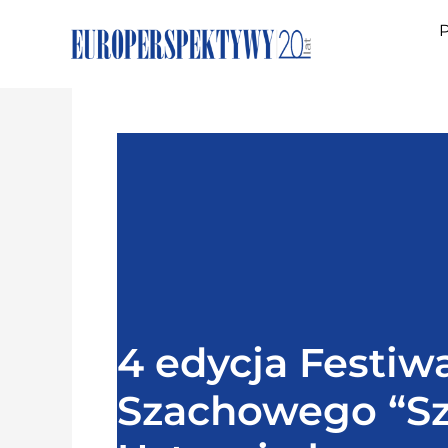
P
4 edycja Festiw
Szachowego “S