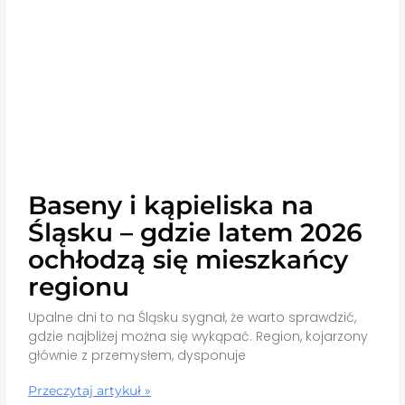
Baseny i kąpieliska na
Śląsku – gdzie latem 2026
ochłodzą się mieszkańcy
regionu
Upalne dni to na Śląsku sygnał, że warto sprawdzić,
gdzie najbliżej można się wykąpać. Region, kojarzony
głównie z przemysłem, dysponuje
Przeczytaj artykuł »