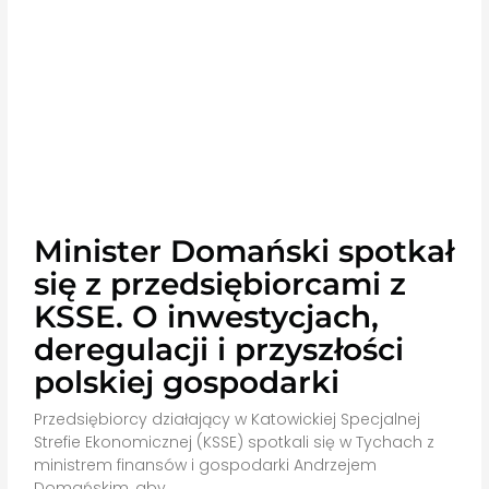
Minister Domański spotkał
się z przedsiębiorcami z
KSSE. O inwestycjach,
deregulacji i przyszłości
polskiej gospodarki
Przedsiębiorcy działający w Katowickiej Specjalnej
Strefie Ekonomicznej (KSSE) spotkali się w Tychach z
ministrem finansów i gospodarki Andrzejem
Domańskim, aby