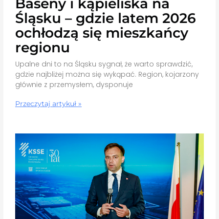
Baseny i kąpieliska na
Śląsku – gdzie latem 2026
ochłodzą się mieszkańcy
regionu
Upalne dni to na Śląsku sygnał, że warto sprawdzić,
gdzie najbliżej można się wykąpać. Region, kojarzony
głównie z przemysłem, dysponuje
Przeczytaj artykuł »