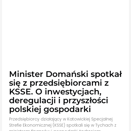
Minister Domański spotkał
się z przedsiębiorcami z
KSSE. O inwestycjach,
deregulacji i przyszłości
polskiej gospodarki
Przedsiębiorcy działający w Katowickiej Specjalnej
Strefie Ekonomicznej (KSSE) spotkali się w Tychach z