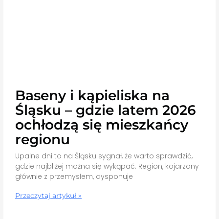
Baseny i kąpieliska na
Śląsku – gdzie latem 2026
ochłodzą się mieszkańcy
regionu
Upalne dni to na Śląsku sygnał, że warto sprawdzić,
gdzie najbliżej można się wykąpać. Region, kojarzony
głównie z przemysłem, dysponuje
Przeczytaj artykuł »