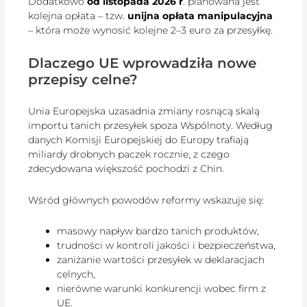
Dodatkowo
od listopada 2026 r
. planowana jest
kolejna opłata – tzw.
unijna opłata manipulacyjna
– która może wynosić kolejne 2–3 euro za przesyłkę.
Dlaczego UE wprowadziła nowe
przepisy celne?
Unia Europejska uzasadnia zmiany rosnącą skalą
importu tanich przesyłek spoza Wspólnoty. Według
danych Komisji Europejskiej do Europy trafiają
miliardy drobnych paczek rocznie, z czego
zdecydowana większość pochodzi z Chin.
Wśród głównych powodów reformy wskazuje się:
masowy napływ bardzo tanich produktów,
trudności w kontroli jakości i bezpieczeństwa,
zaniżanie wartości przesyłek w deklaracjach
celnych,
nierówne warunki konkurencji wobec firm z
UE.