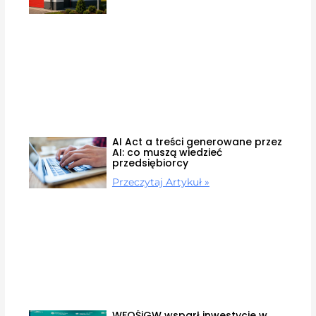
AI Act a treści generowane przez
AI: co muszą wiedzieć
przedsiębiorcy
Przeczytaj Artykuł »
WFOŚiGW wsparł inwestycje w