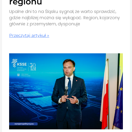
regionu
Upalne dni to na Śląsku sygnał, że warto sprawdzić,
gdzie najbliżej można się wykąpać. Region, kojarzony
głównie z przemysłem, dysponuje
Przeczytaj artykuł »