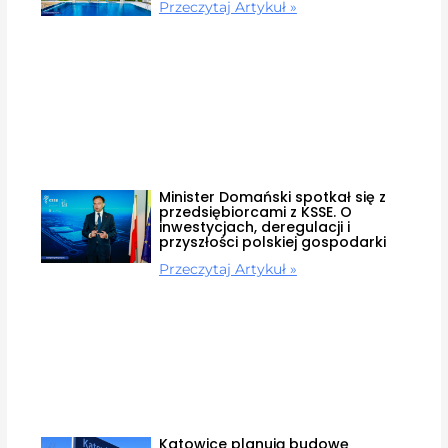
Przeczytaj Artykuł »
Minister Domański spotkał się z
przedsiębiorcami z KSSE. O
inwestycjach, deregulacji i
przyszłości polskiej gospodarki
Przeczytaj Artykuł »
Katowice planują budowę