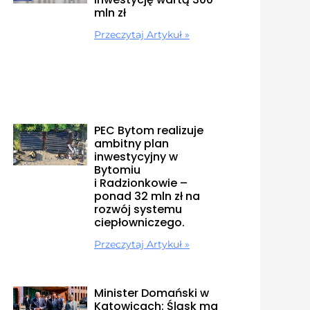
mln zł
Przeczytaj Artykuł »
PEC Bytom realizuje
ambitny plan
inwestycyjny w
Bytomiu
i Radzionkowie –
ponad 32 mln zł na
rozwój systemu
ciepłowniczego.
Przeczytaj Artykuł »
Minister Domański w
Katowicach: Śląsk ma