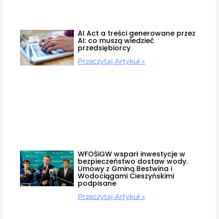
AI Act a treści generowane przez
AI: co muszą wiedzieć
przedsiębiorcy
Przeczytaj Artykuł »
WFOŚiGW wsparł inwestycje w
bezpieczeństwo dostaw wody.
Umowy z Gminą Bestwina i
Wodociągami Cieszyńskimi
podpisane
Przeczytaj Artykuł »