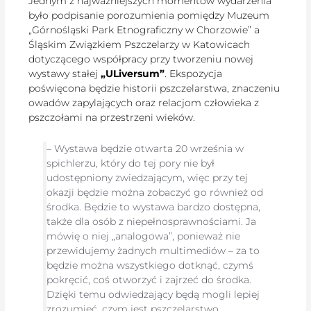
Jednym z najważniejszych momentów wydarzenia
było podpisanie porozumienia pomiędzy Muzeum
„Górnośląski Park Etnograficzny w Chorzowie” a
Śląskim Związkiem Pszczelarzy w Katowicach
dotyczącego współpracy przy tworzeniu nowej
wystawy stałej
„ULiversum”
. Ekspozycja
poświęcona będzie historii pszczelarstwa, znaczeniu
owadów zapylających oraz relacjom człowieka z
pszczołami na przestrzeni wieków.
– Wystawa będzie otwarta 20 września w
spichlerzu, który do tej pory nie był
udostępniony zwiedzającym, więc przy tej
okazji będzie można zobaczyć go również od
środka. Będzie to wystawa bardzo dostępna,
także dla osób z niepełnosprawnościami. Ja
mówię o niej „analogowa”, ponieważ nie
przewidujemy żadnych multimediów – za to
będzie można wszystkiego dotknąć, czymś
pokręcić, coś otworzyć i zajrzeć do środka.
Dzięki temu odwiedzający będą mogli lepiej
zrozumieć, czym jest pszczelarstwo,