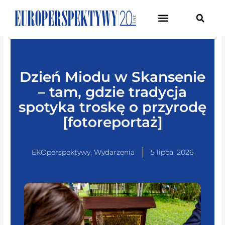
Pierwsze Forum Transformacji Gospodarczej Śląska
Dzień Miodu w Skansenie
– tam, gdzie tradycja
spotyka troskę o przyrodę
[fotoreportaż]
EKOperspektywy
,
Wydarzenia
5 lipca, 2026