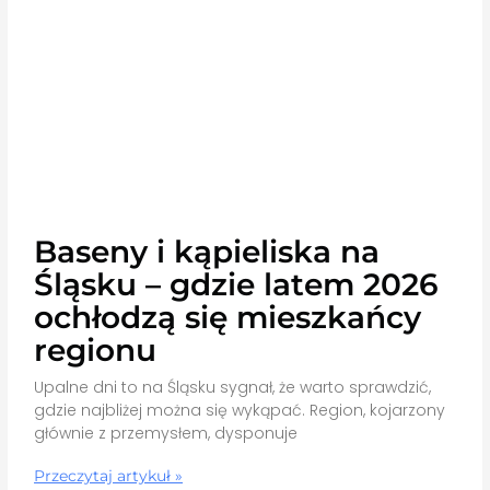
Baseny i kąpieliska na
Śląsku – gdzie latem 2026
ochłodzą się mieszkańcy
regionu
Upalne dni to na Śląsku sygnał, że warto sprawdzić,
gdzie najbliżej można się wykąpać. Region, kojarzony
głównie z przemysłem, dysponuje
Przeczytaj artykuł »