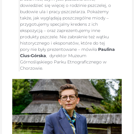
dowiedzieć się więcej o rodzinie pszczelej, o
budowie ula i pracy pszczelarza. Pokażemy
także, jak wyglądają poszczególne miody –
przygotujemy specjalny kredens z ich
ekspozycją – oraz zaprezentujemy inne
produkty pszczele. Nie zabraknie też wątku
historycznego i eksponatów, które do tej
pory nie były prezentowane – mówiła
Paulina
Cius-Górska
, dyrektor Muzeum
Górnośląskiego Parku Etnograficznego w
Chorzowie.