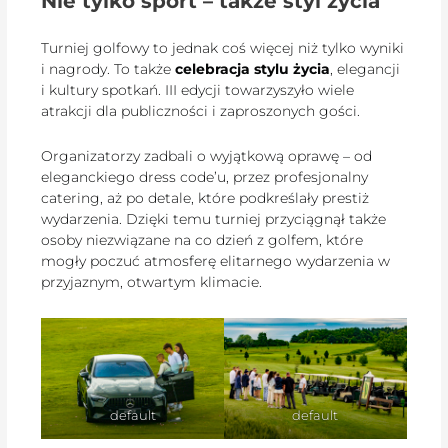
Nie tylko sport – także styl życia
Turniej golfowy to jednak coś więcej niż tylko wyniki
i nagrody. To także
celebracja stylu życia
, elegancji
i kultury spotkań. III edycji towarzyszyło wiele
atrakcji dla publiczności i zaproszonych gości.
Organizatorzy zadbali o wyjątkową oprawę – od
eleganckiego dress code’u, przez profesjonalny
catering, aż po detale, które podkreślały prestiż
wydarzenia. Dzięki temu turniej przyciągnął także
osoby niezwiązane na co dzień z golfem, które
mogły poczuć atmosferę elitarnego wydarzenia w
przyjaznym, otwartym klimacie.
default
default