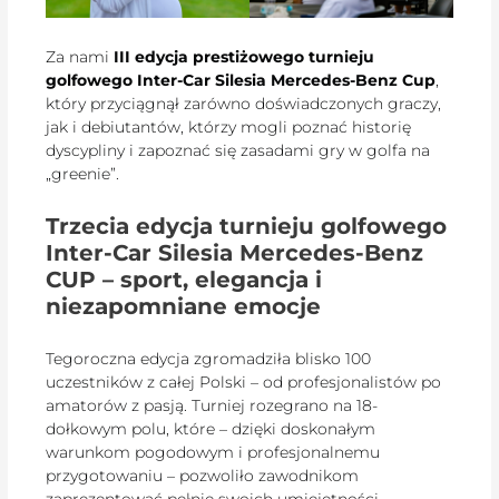
Za nami
III edycja prestiżowego turnieju
golfowego Inter-Car Silesia Mercedes-Benz Cup
,
który przyciągnął zarówno doświadczonych graczy,
jak i debiutantów, którzy mogli poznać historię
dyscypliny i zapoznać się zasadami gry w golfa na
„greenie”.
Trzecia edycja turnieju golfowego
Inter-Car Silesia Mercedes-Benz
CUP – sport, elegancja i
niezapomniane emocje
Tegoroczna edycja zgromadziła blisko 100
uczestników z całej Polski – od profesjonalistów po
amatorów z pasją. Turniej rozegrano na 18-
dołkowym polu, które – dzięki doskonałym
warunkom pogodowym i profesjonalnemu
przygotowaniu – pozwoliło zawodnikom
zaprezentować pełnię swoich umiejętności.