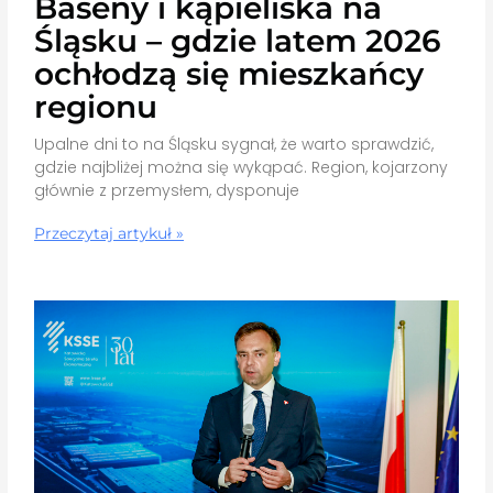
Baseny i kąpieliska na
Śląsku – gdzie latem 2026
ochłodzą się mieszkańcy
regionu
Upalne dni to na Śląsku sygnał, że warto sprawdzić,
gdzie najbliżej można się wykąpać. Region, kojarzony
głównie z przemysłem, dysponuje
Przeczytaj artykuł »