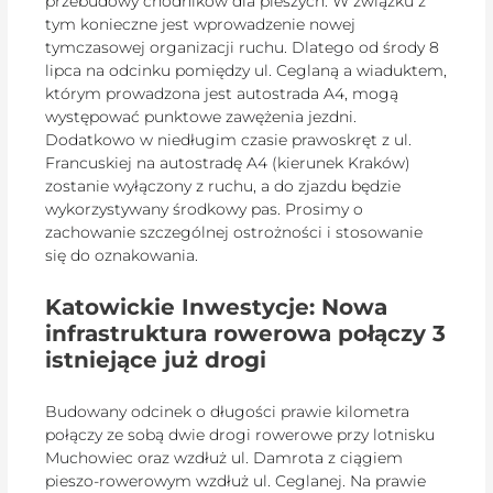
przebudowy chodników dla pieszych. W związku z
tym konieczne jest wprowadzenie nowej
tymczasowej organizacji ruchu. Dlatego od środy 8
lipca na odcinku pomiędzy ul. Ceglaną a wiaduktem,
którym prowadzona jest autostrada A4, mogą
występować punktowe zawężenia jezdni.
Dodatkowo w niedługim czasie prawoskręt z ul.
Francuskiej na autostradę A4 (kierunek Kraków)
zostanie wyłączony z ruchu, a do zjazdu będzie
wykorzystywany środkowy pas. Prosimy o
zachowanie szczególnej ostrożności i stosowanie
się do oznakowania.
Katowickie Inwestycje: Nowa
infrastruktura rowerowa połączy 3
istniejące już drogi
Budowany odcinek o długości prawie kilometra
połączy ze sobą dwie drogi rowerowe przy lotnisku
Muchowiec oraz wzdłuż ul. Damrota z ciągiem
pieszo-rowerowym wzdłuż ul. Ceglanej. Na prawie