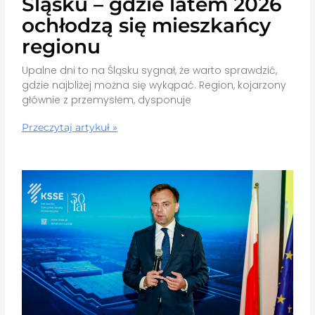
Śląsku – gdzie latem 2026
ochłodzą się mieszkańcy
regionu
Upalne dni to na Śląsku sygnał, że warto sprawdzić,
gdzie najbliżej można się wykąpać. Region, kojarzony
głównie z przemysłem, dysponuje
Przeczytaj artykuł »