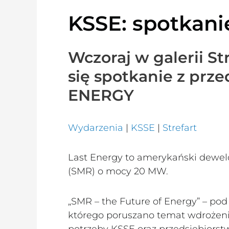
KSSE: spotkani
Wczoraj w galerii S
się spotkanie z prz
ENERGY
Wydarzenia
|
KSSE
|
Strefart
Last Energy to amerykański dew
(SMR) o mocy 20 MW.
„SMR – the Future of Energy” – pod
którego poruszano temat wdrożen
potrzeby KSSE oraz przedsiębiorstw