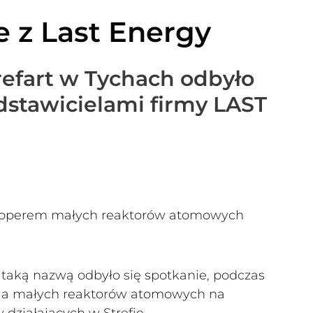
e z Last Energy
trefart w Tychach odbyło
edstawicielami firmy LAST
eloperem małych reaktorów atomowych
 taką nazwą odbyło się spotkanie, podczas
ia małych reaktorów atomowych na
 działających w Strefie.