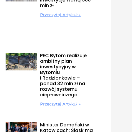
mln zł
Przeczytaj Artykuł »
PEC Bytom realizuje
ambitny plan
inwestycyjny w
Bytomiu
i Radzionkowie –
ponad 32 mln zł na
rozwój systemu
ciepłowniczego.
Przeczytaj Artykuł »
Minister Domański w
Katowicach: Śląsk ma