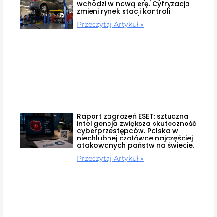
wchodzi w nową erę. Cyfryzacja
zmieni rynek stacji kontroli
Przeczytaj Artykuł »
Raport zagrożeń ESET: sztuczna
inteligencja zwiększa skuteczność
cyberprzestępców. Polska w
niechlubnej czołówce najczęściej
atakowanych państw na świecie.
Przeczytaj Artykuł »