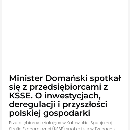
Minister Domański spotkał
się z przedsiębiorcami z
KSSE. O inwestycjach,
deregulacji i przyszłości
polskiej gospodarki
Przedsiębiorcy działający w Katowickiej Specjalnej
Strefie Ekonomicznej (KSSE) spotkali się w Tychach z