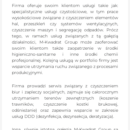
Firma oferuje swoim klientom usługi takie jak:
specjalistyczne usługi czystościowe, w tym prace
wysokościowe związane z czyszczeniem elementów
hal, przeszkleń czy systemów wentylacyjnych,
czyszczenie maszyn i segregację odpadów. Prócz
tego, w ramach usług związanych z tą gałęzią
działalności, M-Kwadrat Group może zaoferować
swoim klientom także zaopatrzenie w środki
higieniczno-sanitarne i inne środki chemii
profesjonalnej. Kolejną usługą w portfolio firmy jest
wsparcie utrzymania ruchu związanego z procesami
produkcyjnymi.
Firma prowadzi serwis związany z czyszczeniem
biur i zapleczy socjalnych, zajmuje się całorocznym
utrzymaniem terenów zewnętrznych (koszenie
trawników, czyszczenie kostki brukowej,
odśnieżanie) oraz zapewnia wsparcie w zakresie
usług DDD (dezynfekcja, dezynsekcja, deratyzacja).
Inną, równie istotną gałęzią M-Kwadrat Group są