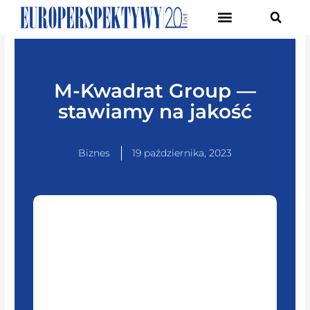
Pierwsze Forum Transformacji Gospodarczej Śląska
M-Kwadrat Group —
stawiamy na jakość
Biznes
19 października, 2023