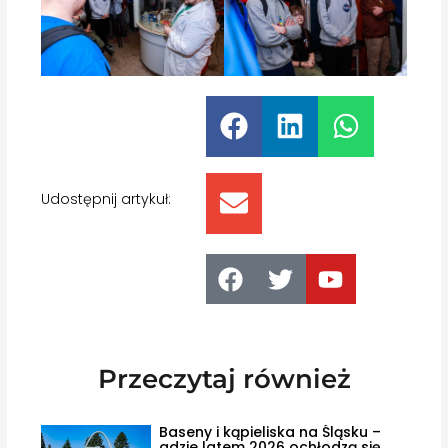
Udostępnij artykuł:
Przeczytaj również
Baseny i kąpieliska na Śląsku –
gdzie latem 2026 ochłodzą się