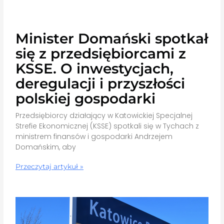
Minister Domański spotkał
się z przedsiębiorcami z
KSSE. O inwestycjach,
deregulacji i przyszłości
polskiej gospodarki
Przedsiębiorcy działający w Katowickiej Specjalnej
Strefie Ekonomicznej (KSSE) spotkali się w Tychach z
ministrem finansów i gospodarki Andrzejem
Domańskim, aby
Przeczytaj artykuł »