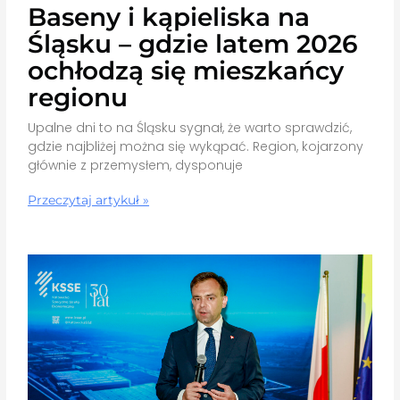
Baseny i kąpieliska na
Śląsku – gdzie latem 2026
ochłodzą się mieszkańcy
regionu
Upalne dni to na Śląsku sygnał, że warto sprawdzić,
gdzie najbliżej można się wykąpać. Region, kojarzony
głównie z przemysłem, dysponuje
Przeczytaj artykuł »