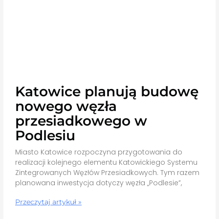
Katowice planują budowę
nowego węzła
przesiadkowego w
Podlesiu
Miasto Katowice rozpoczyna przygotowania do
realizacji kolejnego elementu Katowickiego Systemu
Zintegrowanych Węzłów Przesiadkowych. Tym razem
planowana inwestycja dotyczy węzła „Podlesie”,
Przeczytaj artykuł »