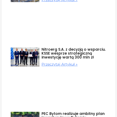
Nitroerg S.A. z decyzją o wsparciu.
KSSE wesprze strategiczną
inwestycję wartą 300 mln zł
Przeczytaj Artykuł »
PEC Bytom realizuje ambitny plan