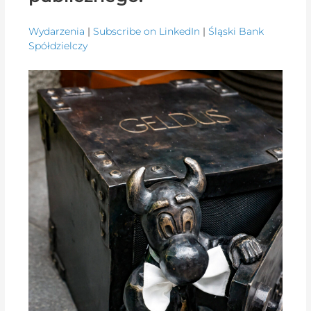
Wydarzenia
|
Subscribe on LinkedIn
|
Śląski Bank
Spółdzielczy