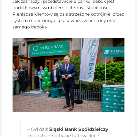
Jak zaznaczyli przedstawiciele banku, bebok jest
dodatkowym symbolem ochrony i stabilności.
Pieniądze klientów są dziś strzeżone potrójnie: przez
system monitoringu, pracowników ochrony oraz
samego beboka.
– Od dziś
Śląski Bank Spółdzielczy
znalazł się na trasie katowickich