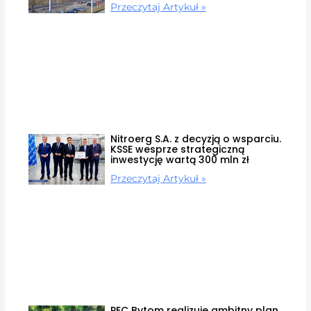
Przeczytaj Artykuł »
Nitroerg S.A. z decyzją o wsparciu.
KSSE wesprze strategiczną
inwestycję wartą 300 mln zł
Przeczytaj Artykuł »
PEC Bytom realizuje ambitny plan