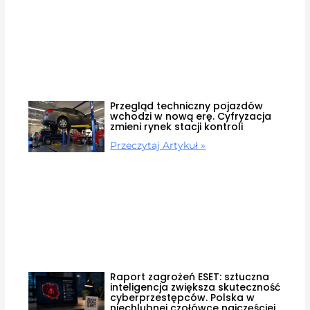
Przegląd techniczny pojazdów
wchodzi w nową erę. Cyfryzacja
zmieni rynek stacji kontroli
Przeczytaj Artykuł »
Raport zagrożeń ESET: sztuczna
inteligencja zwiększa skuteczność
cyberprzestępców. Polska w
niechlubnej czołówce najczęściej