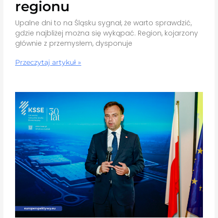
regionu
Upalne dni to na Śląsku sygnał, że warto sprawdzić,
gdzie najbliżej można się wykąpać. Region, kojarzony
głównie z przemysłem, dysponuje
Przeczytaj artykuł »