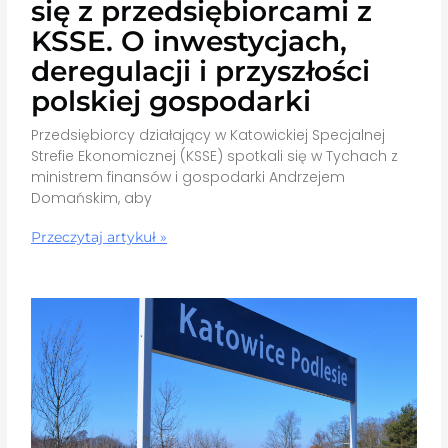
się z przedsiębiorcami z
KSSE. O inwestycjach,
deregulacji i przyszłości
polskiej gospodarki
Przedsiębiorcy działający w Katowickiej Specjalnej
Strefie Ekonomicznej (KSSE) spotkali się w Tychach z
ministrem finansów i gospodarki Andrzejem
Domańskim, aby
Przeczytaj artykuł »