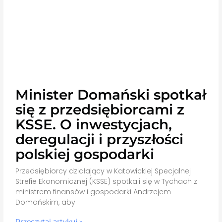
Minister Domański spotkał
się z przedsiębiorcami z
KSSE. O inwestycjach,
deregulacji i przyszłości
polskiej gospodarki
Przedsiębiorcy działający w Katowickiej Specjalnej
Strefie Ekonomicznej (KSSE) spotkali się w Tychach z
ministrem finansów i gospodarki Andrzejem
Domańskim, aby
Przeczytaj artykuł »