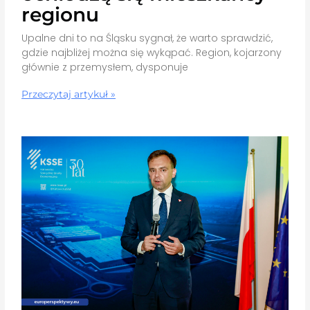
regionu
Upalne dni to na Śląsku sygnał, że warto sprawdzić,
gdzie najbliżej można się wykąpać. Region, kojarzony
głównie z przemysłem, dysponuje
Przeczytaj artykuł »