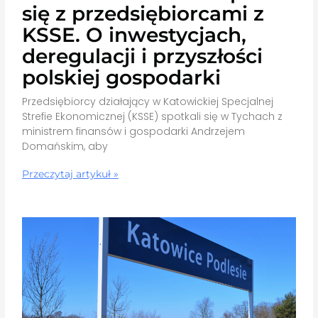
się z przedsiębiorcami z
KSSE. O inwestycjach,
deregulacji i przyszłości
polskiej gospodarki
Przedsiębiorcy działający w Katowickiej Specjalnej
Strefie Ekonomicznej (KSSE) spotkali się w Tychach z
ministrem finansów i gospodarki Andrzejem
Domańskim, aby
Przeczytaj artykuł »