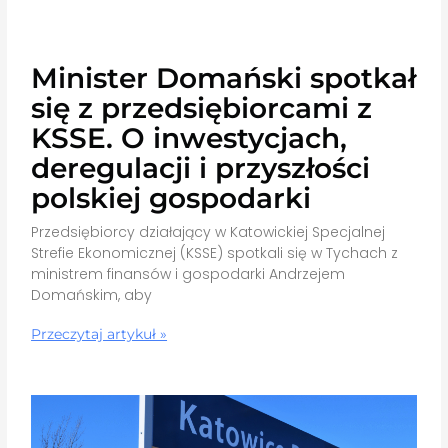
Minister Domański spotkał
się z przedsiębiorcami z
KSSE. O inwestycjach,
deregulacji i przyszłości
polskiej gospodarki
Przedsiębiorcy działający w Katowickiej Specjalnej
Strefie Ekonomicznej (KSSE) spotkali się w Tychach z
ministrem finansów i gospodarki Andrzejem
Domańskim, aby
Przeczytaj artykuł »