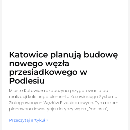
Katowice planują budowę
nowego węzła
przesiadkowego w
Podlesiu
Miasto Katowice rozpoczyna przygotowania do
realizacji kolejnego elementu Katowickiego Systemu
Zintegrowanych Węzłów Przesiadkowych. Tym razem
planowana inwestycja dotyczy węzła „Podlesie”,
Przeczytaj artykuł »