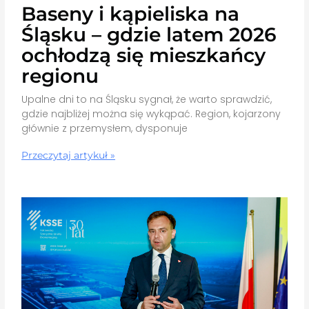
Baseny i kąpieliska na
Śląsku – gdzie latem 2026
ochłodzą się mieszkańcy
regionu
Upalne dni to na Śląsku sygnał, że warto sprawdzić,
gdzie najbliżej można się wykąpać. Region, kojarzony
głównie z przemysłem, dysponuje
Przeczytaj artykuł »