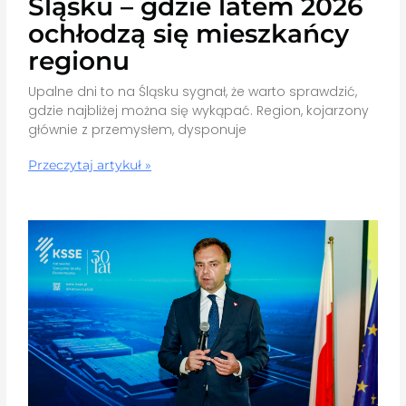
Śląsku – gdzie latem 2026
ochłodzą się mieszkańcy
regionu
Upalne dni to na Śląsku sygnał, że warto sprawdzić,
gdzie najbliżej można się wykąpać. Region, kojarzony
głównie z przemysłem, dysponuje
Przeczytaj artykuł »