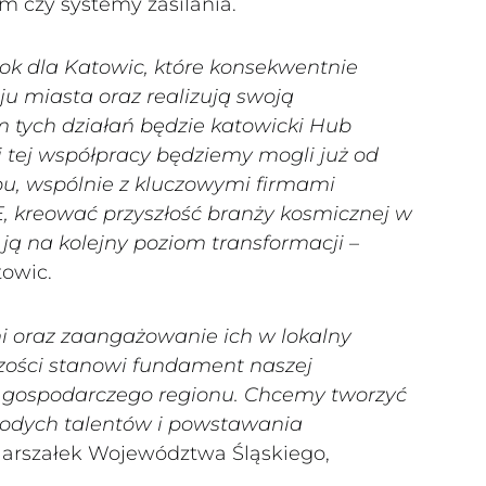
m czy systemy zasilania.
rok dla Katowic, które konsekwentnie
ju miasta oraz realizują swoją
 tych działań będzie katowicki Hub
 tej współpracy będziemy mogli już od
u, wspólnie z kluczowymi firmami
E, kreować przyszłość branży kosmicznej w
 ją na kolejny poziom transformacji
–
towic.
i oraz zaangażowanie ich w lokalny
zości stanowi fundament naszej
u gospodarczego regionu. Chcemy tworzyć
łodych talentów i powstawania
Marszałek Województwa Śląskiego,