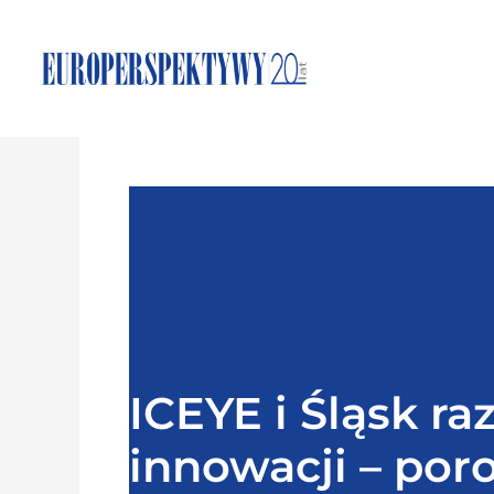
ICEYE i Śląsk ra
innowacji – por