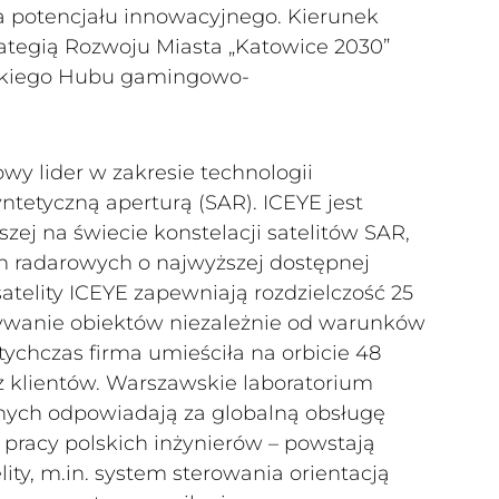
 potencjału innowacyjnego. Kierunek
rategią Rozwoju Miasta „Katowice 2030”
ickiego Hubu gamingowo-
owy lider w zakresie technologii
yntetyczną aperturą (SAR). ICEYE jest
zej na świecie konstelacji satelitów SAR,
h radarowych o najwyższej dostępnej
satelity ICEYE zapewniają rozdzielczość 25
ywanie obiektów niezależnie od warunków
ychczas firma umieściła na orbicie 48
az klientów. Warszawskie laboratorium
rnych odpowiadają za globalną obsługę
i pracy polskich inżynierów – powstają
ty, m.in. system sterowania orientacją