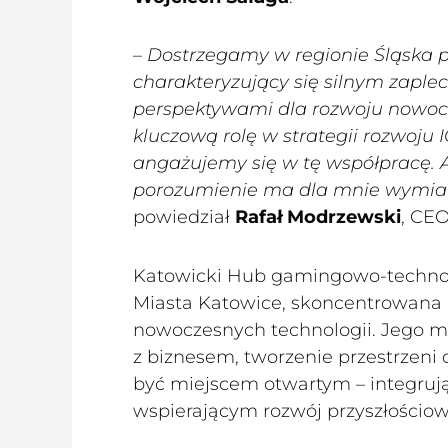
– Dostrzegamy w regionie Śląska p
charakteryzujący się silnym zapl
perspektywami dla rozwoju nowocz
kluczową rolę w strategii rozwoju
angażujemy się w tę współpracę. A
porozumienie ma dla mnie wymiar 
powiedział
Rafał Modrzewski
, CEO
Katowicki Hub gamingowo-technolo
Miasta Katowice, skoncentrowana n
nowoczesnych technologii. Jego mi
z biznesem, tworzenie przestrzeni 
być miejscem otwartym – integrują
wspierającym rozwój przyszłościo