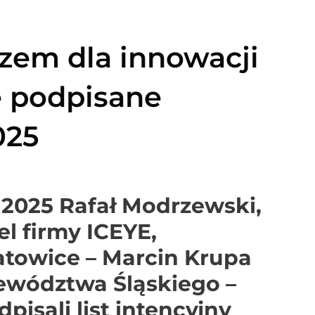
azem dla innowacji
e podpisane
025
2025 Rafał Modrzewski,
el firmy ICEYE,
atowice – Marcin Krupa
ewództwa Śląskiego –
isali list intencyjny