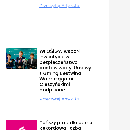
Przeczytaj Artykuł »
WFOŚiGW wsparł
inwestycje w
bezpieczeństwo
dostaw wody. Umowy
z Gminą Bestwina i
Wodociągami
Cieszyńskimi
podpisane
Przeczytaj Artykuł »
Tańszy prąd dla domu.
Rekordowa liczba