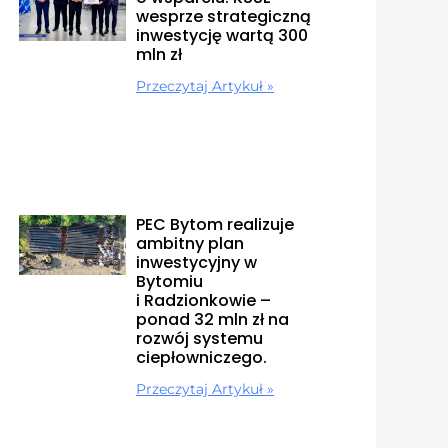
wesprze strategiczną
inwestycję wartą 300
mln zł
Przeczytaj Artykuł »
PEC Bytom realizuje
ambitny plan
inwestycyjny w
Bytomiu
i Radzionkowie –
ponad 32 mln zł na
rozwój systemu
ciepłowniczego.
Przeczytaj Artykuł »