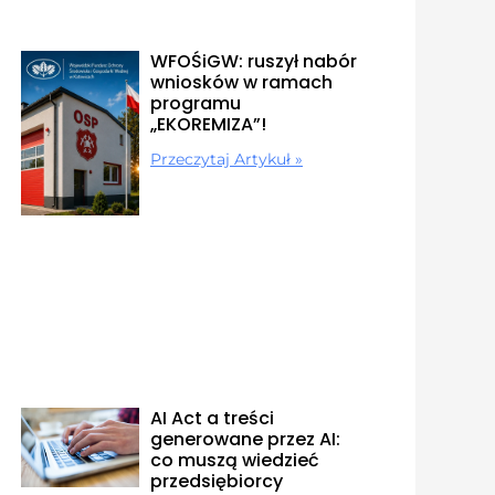
WFOŚiGW: ruszył nabór
wniosków w ramach
programu
„EKOREMIZA”!
Przeczytaj Artykuł »
AI Act a treści
generowane przez AI:
co muszą wiedzieć
przedsiębiorcy