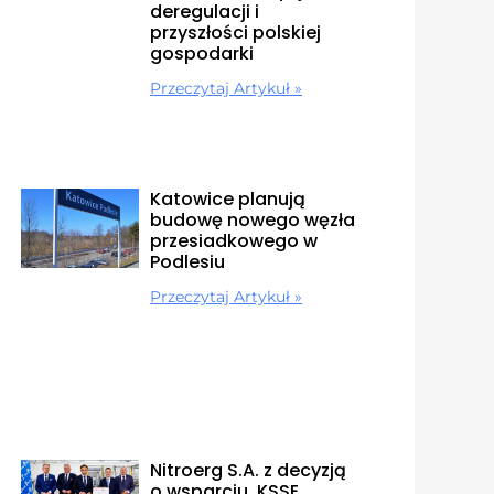
deregulacji i
przyszłości polskiej
gospodarki
Przeczytaj Artykuł »
Katowice planują
budowę nowego węzła
przesiadkowego w
Podlesiu
Przeczytaj Artykuł »
Nitroerg S.A. z decyzją
o wsparciu. KSSE