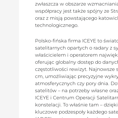
zwłaszcza w obszarze wzmacniania
współpracy jest także spójny ze St
oraz z misją powstającego katow
technologicznego.
Polsko-fińska firma ICEYE to świat
satelitarnych opartych o radary z s
właścicielem i operatorem najwięks
oferując globalny dostęp do danyc
częstotliwości rewizyt. Najnowsze 
cm, umożliwiając precyzyjne wykr
atmosferycznych czy pory dnia. Dot
satelitów – na potrzeby własne or
ICEYE i Centrum Operacji Satelita
konstelacji. To właśnie tam – dzięk
kluczowe podzespoły każdego sateli