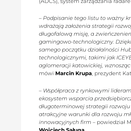
(ADCS), system zarządzania radare
– Podpisanie tego listu to ważny k
wdrażają założenia strategii rozwo
długofalową misję, a zwieńczeniem
gamingowo-technologiczny. Dzięki
samego początku działalności Hub
technologicznymi, takimi jak ICEY
aglomeracji katowickiej, wznosząc
mówi
Marcin Krupa
, prezydent Ka
– Współpraca z rynkowymi lideram
ekosystem wsparcia przedsiębiorc
długoterminowej strategii rozwoj
atrakcyjne warunki dla rozwoju m
innowacyjnych firm
– powiedział 
Wojciech Saługa
.