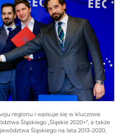
zwoju regionu i wpisuje się w kluczowe
dztwa Śląskiego „Śląskie 2020+”, a także
ojewództwa Śląskiego na lata 2013–2020,