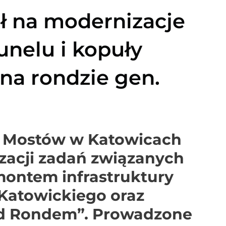
zł na modernizacje
unelu i kopuły
 na rondzie gen.
 i Mostów w Katowicach
izacji zadań związanych
montem infrastruktury
 Katowickiego oraz
ad Rondem”. Prowadzone