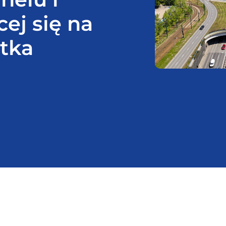
ej się na
ętka