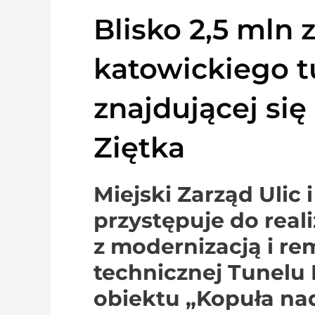
Blisko 2,5 mln 
katowickiego t
znajdującej się
Ziętka
Miejski Zarząd Ulic
przystępuje do real
z modernizacją i re
technicznej Tunelu
obiektu „Kopuła n