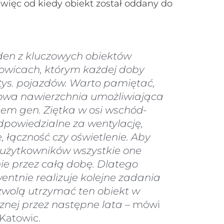
 więc od kiedy obiekt został oddany do
den z kluczowych obiektów
towicach, którym każdej doby
 tys. pojazdów. Warto pamiętać,
altowa nawierzchnia umożliwiająca
em gen. Ziętka w osi wschód-
dpowiedzialne za wentylację,
łączność czy oświetlenie. Aby
a użytkowników wszystkie one
e przez całą dobę. Dlatego
ntnie realizuje kolejne zadania
zwolą utrzymać ten obiekt w
znej przez następne lata
– mówi
 Katowic.