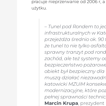
pracuje nieprzerwanie od 2006 r, a
użytku.
– Tunel pod Rondem to je
infrastrukturalnych w Ka
przejeżdża średnio ok. 90
że tunel to nie tylko asf
sprawny tranzyt pod rond
zachód, ale też systemy o
bezpieczeństwo pożarowe, 
obiekt był bezpieczny dl
muszą działać niezawodni
katowicki MZUiM konsekwe
modernizacyjne, które po
pełnej sprawności technic
Marcin Krupa
, prezydent