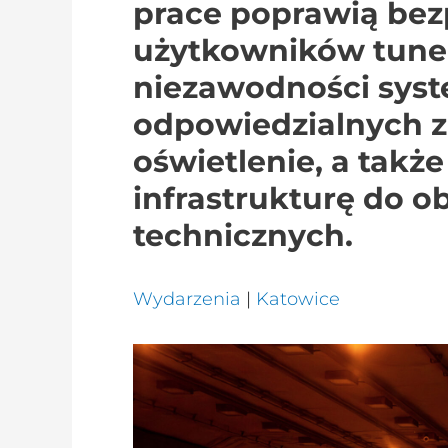
prace poprawią be
użytkowników tunel
niezawodności sys
odpowiedzialnych za
oświetlenie, a także
infrastrukturę do 
technicznych.
Wydarzenia
|
Katowice