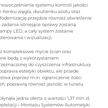
nowocześnienie systemu kontroli jakości
m tlenku węgla, dwutlenku azotu oraz
Modernizację przejdzie również oświetlenie
zadania istniejące oprawy zostaną
mpy LED, a cały system zostanie
rowania i wizualizacji.
ż kompleksowe mycie ścian oraz
one będą z wykorzystaniem
rzeznaczonej do czyszczenia infrastruktury
 poprawa estetyki obiektu, ale przede
twa poprzez m.in. ograniczenie ilości
eń, poprawią również jasność w tunelu.
ęła jedna oferta o wartości 1,37 mln zł,
ompletacji i Montażu Systemów Automatyki