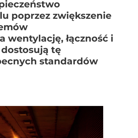
zpieczeństwo
u poprzez zwiększenie
temów
 wentylację, łączność i
 dostosują tę
obecnych standardów