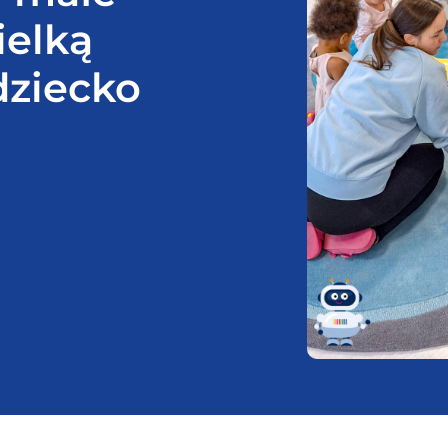
ielką
dziecko