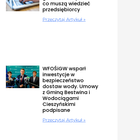
co muszą wiedzieć
przedsiębiorcy
Przeczytaj Artykuł »
WFOŚiGW wsparł
inwestycje w
bezpieczeństwo
dostaw wody. Umowy
z Gminą Bestwina i
Wodociągami
Cieszyńskimi
podpisane
Przeczytaj Artykuł »