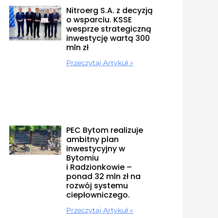
Nitroerg S.A. z decyzją
o wsparciu. KSSE
wesprze strategiczną
inwestycję wartą 300
mln zł
Przeczytaj Artykuł »
PEC Bytom realizuje
ambitny plan
inwestycyjny w
Bytomiu
i Radzionkowie –
ponad 32 mln zł na
rozwój systemu
ciepłowniczego.
Przeczytaj Artykuł »