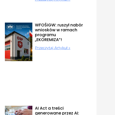
WFOŚiGW: ruszył nabór
wniosków w ramach
programu
„EKOREMIZA”!
Przeczytaj Artykuł »
AI Act a treści
generowane przez AI: