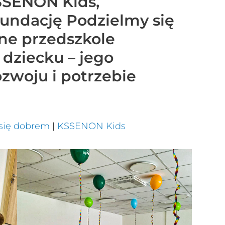
KSSENON Kids,
undację Podzielmy się
ne przedszkole
 dziecku – jego
zwoju i potrzebie
się dobrem
|
KSSENON Kids