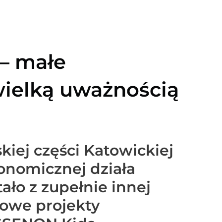
– małe
wielką uważnością
iej części Katowickiej
konomicznej działa
ało z zupełnie innej
powe projekty