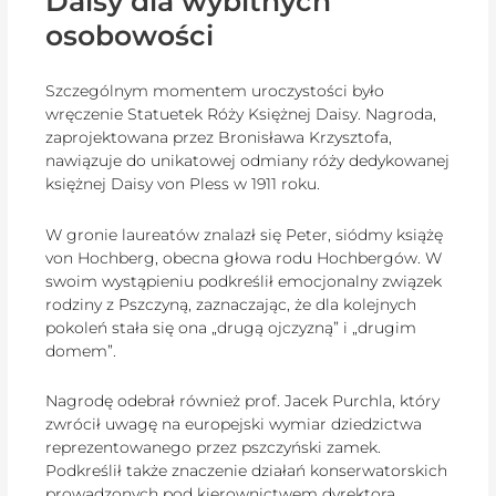
Daisy dla wybitnych
osobowości
Szczególnym momentem uroczystości było
wręczenie Statuetek Róży Księżnej Daisy. Nagroda,
zaprojektowana przez Bronisława Krzysztofa,
nawiązuje do unikatowej odmiany róży dedykowanej
księżnej Daisy von Pless w 1911 roku.
W gronie laureatów znalazł się Peter, siódmy książę
von Hochberg, obecna głowa rodu Hochbergów. W
swoim wystąpieniu podkreślił emocjonalny związek
rodziny z Pszczyną, zaznaczając, że dla kolejnych
pokoleń stała się ona „drugą ojczyzną” i „drugim
domem”.
Nagrodę odebrał również prof. Jacek Purchla, który
zwrócił uwagę na europejski wymiar dziedzictwa
reprezentowanego przez pszczyński zamek.
Podkreślił także znaczenie działań konserwatorskich
prowadzonych pod kierownictwem dyrektora