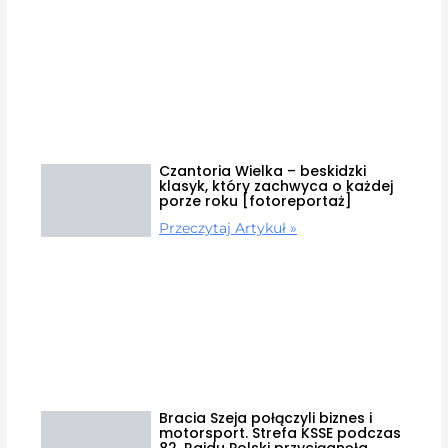
Czantoria Wielka – beskidzki
klasyk, który zachwyca o każdej
porze roku [fotoreportaż]
Przeczytaj Artykuł »
Bracia Szeja połączyli biznes i
motorsport. Strefa KSSE podczas
82. Rajdu Polski przyciągnęła