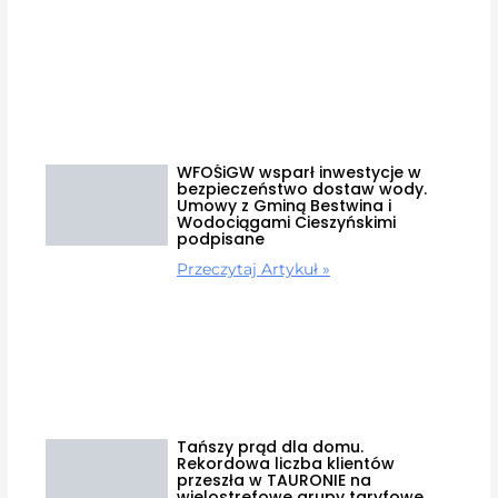
WFOŚiGW wsparł inwestycje w
bezpieczeństwo dostaw wody.
Umowy z Gminą Bestwina i
Wodociągami Cieszyńskimi
podpisane
Przeczytaj Artykuł »
Tańszy prąd dla domu.
Rekordowa liczba klientów
przeszła w TAURONIE na
wielostrefowe grupy taryfowe