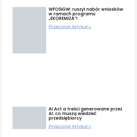
WFOŚiGW: ruszył nabór wniosków
w ramach programu
„EKOREMIZA”!
Przeczytaj Artykuł »
AI Act a treści generowane przez
AI: co muszą wiedzieć
przedsiębiorcy
Przeczytaj Artykuł »