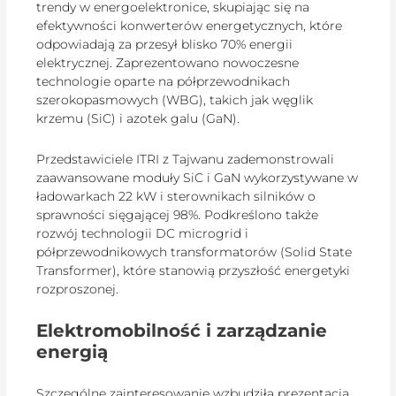
trendy w energoelektronice, skupiając się na
efektywności konwerterów energetycznych, które
odpowiadają za przesył blisko 70% energii
elektrycznej. Zaprezentowano nowoczesne
technologie oparte na półprzewodnikach
szerokopasmowych (WBG), takich jak węglik
krzemu (SiC) i azotek galu (GaN).
Przedstawiciele ITRI z Tajwanu zademonstrowali
zaawansowane moduły SiC i GaN wykorzystywane w
ładowarkach 22 kW i sterownikach silników o
sprawności sięgającej 98%. Podkreślono także
rozwój technologii DC microgrid i
półprzewodnikowych transformatorów (Solid State
Transformer), które stanowią przyszłość energetyki
rozproszonej.
Elektromobilność i zarządzanie
energią
Szczególne zainteresowanie wzbudziła prezentacja